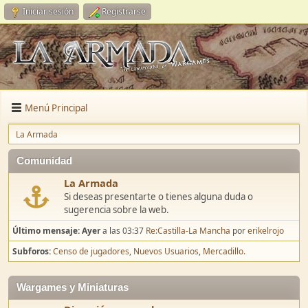
Iniciar sesión
Registrarse
Menú Principal
La Armada
Comunidad
La Armada
Si deseas presentarte o tienes alguna duda o
sugerencia sobre la web.
Último mensaje:
Ayer
a las 03:37
Re:Castilla-La Mancha
por
erikelrojo
Subforos
Censo de jugadores
Nuevos Usuarios
Mercadillo.
Wargames y Miniaturas