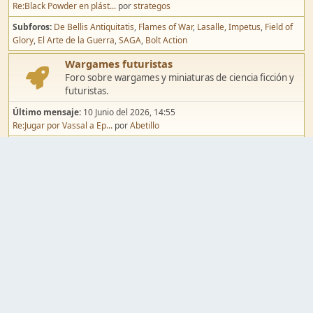
Re:Black Powder en plást...
por
strategos
Subforos
De Bellis Antiquitatis
Flames of War
Lasalle
Impetus
Field of
Glory
El Arte de la Guerra
SAGA
Bolt Action
Wargames futuristas
Foro sobre wargames y miniaturas de ciencia ficción y
futuristas.
Último mensaje:
10 Junio del 2026, 14:55
Re:Jugar por Vassal a Ep...
por
Abetillo
Subforos
Warhammer 40.000
Infinity
Epic
Wargames de fantasía
Foro sobre wargames y miniaturas de fantasía.
Último mensaje:
02 Agosto del 2026, 15:49
Re:Campaña de Dracula's ...
por
erikelrojo
Subforos
Warhammer Fantasy
Kings of War
El Señor de los Anillos
Warmaster
Mordheim
Song of Blades
Blood Bowl
Pintura y modelismo
Taller