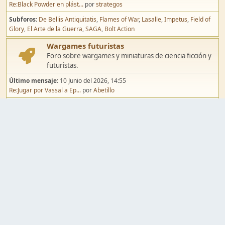
Re:Black Powder en plást...
por
strategos
Subforos
De Bellis Antiquitatis
Flames of War
Lasalle
Impetus
Field of
Glory
El Arte de la Guerra
SAGA
Bolt Action
Wargames futuristas
Foro sobre wargames y miniaturas de ciencia ficción y
futuristas.
Último mensaje:
10 Junio del 2026, 14:55
Re:Jugar por Vassal a Ep...
por
Abetillo
Subforos
Warhammer 40.000
Infinity
Epic
Wargames de fantasía
Foro sobre wargames y miniaturas de fantasía.
Último mensaje:
02 Agosto del 2026, 15:49
Re:Campaña de Dracula's ...
por
erikelrojo
Subforos
Warhammer Fantasy
Kings of War
El Señor de los Anillos
Warmaster
Mordheim
Song of Blades
Blood Bowl
Pintura y modelismo
Taller