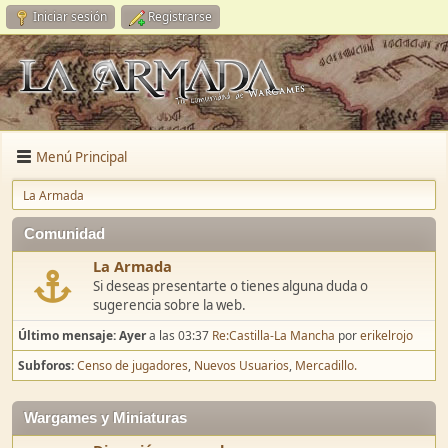
Iniciar sesión
Registrarse
Menú Principal
La Armada
Comunidad
La Armada
Si deseas presentarte o tienes alguna duda o
sugerencia sobre la web.
Último mensaje:
Ayer
a las 03:37
Re:Castilla-La Mancha
por
erikelrojo
Subforos
Censo de jugadores
Nuevos Usuarios
Mercadillo.
Wargames y Miniaturas