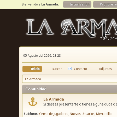
Bienvenido a
La Armada
.
Iniciar sesión
Registrarse
05 Agosto del 2026, 23:23
Inicio
Buscar
Contacto
Adjuntos
La Armada
Comunidad
La Armada
Si deseas presentarte o tienes alguna duda o 
Subforos
Censo de jugadores
Nuevos Usuarios
Mercadillo.