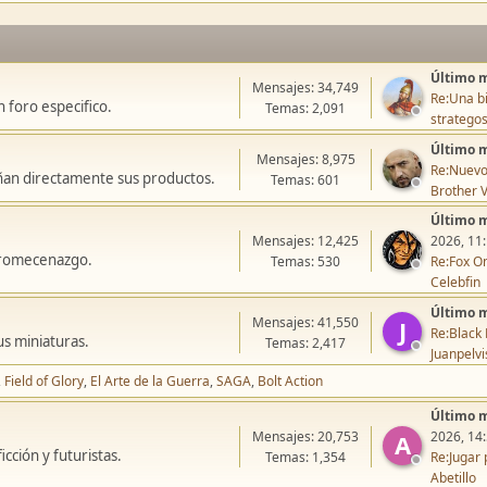
Último 
Mensajes: 34,749
Re:Una bi
 foro especifico.
Temas: 2,091
stratego
Último 
Mensajes: 8,975
Re:Nuevo
ñan directamente sus productos.
Temas: 601
Brother V
Último 
Mensajes: 12,425
2026, 11
icromecenazgo.
Temas: 530
Re:Fox On
Celebfin
Último 
Mensajes: 41,550
J
Re:Black 
us miniaturas.
Temas: 2,417
Juanpelvi
Field of Glory
El Arte de la Guerra
SAGA
Bolt Action
Último 
Mensajes: 20,753
2026, 14
A
cción y futuristas.
Temas: 1,354
Re:Jugar 
Abetillo