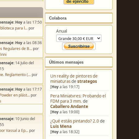
Colabora
mensaje:
Hoy
a las 17:50
blioteca para l...
por
Anual
s
mensaje:
Hoy
a las 08:36
s Regulares de B...
por
inni
Últimos mensajes
mensaje:
14 Julio del
:15
e. Reglamento (...
por
Un reality de pintores de
miniaturas
de
strategos
[
Hoy
a las 19:17]
mensaje:
Hoy
a las 17:17
Powder en plást...
por
Pera Miniatvres: Probando el
s
FDM para 3 mm.
de
Caballero Andante
[
Hoy
a las 19:00]
mensaje:
10 Junio del
¿Qué estáis pintando? 2.0
de
:55
Luis Mena
por Vassal a Ep...
por
[
Hoy
a las 18:32]