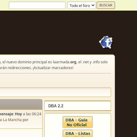
, el nuevo dominio principal es laarmada.
org
, el .net y .info solo
arán redirecciones. ¡Actualizar marcadores!
DBA 2.2
mensaje:
Hoy
a las 06:24
lla-La Mancha
por