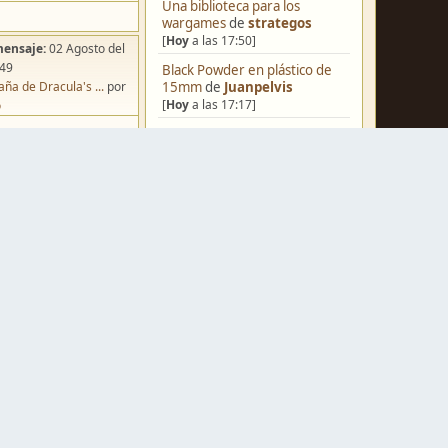
Una biblioteca para los
wargames
de
strategos
[
Hoy
a las 17:50]
mensaje:
02 Agosto del
:49
Black Powder en plástico de
15mm
de
Juanpelvis
ña de Dracula's ...
por
[
Hoy
a las 17:17]
o
[Blog] Hoy: Forest Dragon
de
strategos
[
Hoy
a las 15:58]
Nuevos Regulares de Brother
Vinni - 2
de
Brother Vinni
mensaje:
Hoy
a las 19:00
[
Hoy
a las 08:36]
iniatvres: Prob...
por
o Andante
Castilla-La Mancha
de
Raul_alo
mensaje:
Hoy
a las 15:58
[
Hoy
a las 06:24]
 Hoy: Forest Dr...
por
s
Saludos a todos
de
Espartano
[
Ayer
a las 11:20]
mensaje:
15 Octubre del
:22
Hola de nuevo
de
Dumagul
oncurso de Esce...
por
[03 Agosto del 2026, 07:19]
Ruckus: Guerra en Navarra
1512-29
de
Caballero