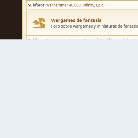
Subforos
Warhammer 40.000
Infinity
Epic
Wargames de fantasía
Foro sobre wargames y miniaturas de fantasía
Subforos
Warhammer Fantasy
Kings of War
El Señor de los Ani
Pintura y modelismo
Taller
Foro de modelismo, técnicas de pintura y crea
Galerías de usuarios
Espacio para mostrar los trabajos de pintura o 
Concursos y actividades
Zona de concursos de pintura y actividades var