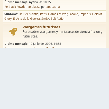
Último mensaje:
Ayer
a las 10:25
Re:Black Powder en plást...
por
anacaona
Subforos
De Bellis Antiquitatis
Flames of War
Lasalle
Impetus
Field of
Glory
El Arte de la Guerra
SAGA
Bolt Action
Wargames futuristas
Foro sobre wargames y miniaturas de ciencia ficción y
futuristas.
Último mensaje:
10 Junio del 2026, 14:55
Re:Jugar por Vassal a Ep...
por
Abetillo
Subforos
Warhammer 40.000
Infinity
Epic
Wargames de fantasía
Foro sobre wargames y miniaturas de fantasía.
Último mensaje:
02 Agosto del 2026, 15:49
Re:Campaña de Dracula's ...
por
erikelrojo
Subforos
Warhammer Fantasy
Kings of War
El Señor de los Anillos
Warmaster
Mordheim
Song of Blades
Blood Bowl
Pintura y modelismo