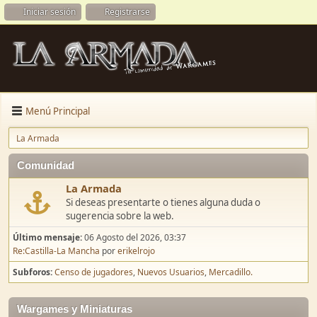
Iniciar sesión
Registrarse
Menú Principal
La Armada
Comunidad
La Armada
Si deseas presentarte o tienes alguna duda o
sugerencia sobre la web.
Último mensaje:
06 Agosto del 2026, 03:37
Re:Castilla-La Mancha
por
erikelrojo
Subforos
Censo de jugadores
Nuevos Usuarios
Mercadillo.
Wargames y Miniaturas