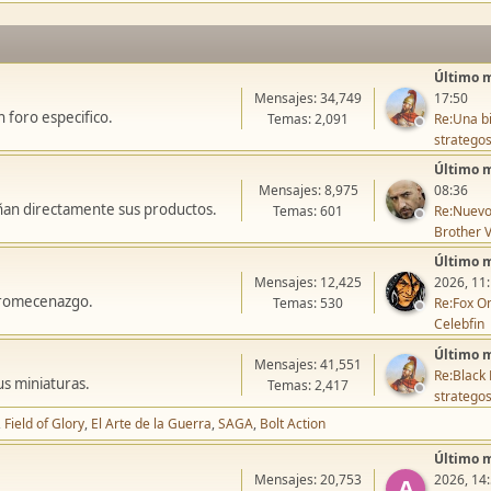
Último 
Mensajes: 34,749
17:50
 foro especifico.
Temas: 2,091
Re:Una bi
stratego
Último 
Mensajes: 8,975
08:36
ñan directamente sus productos.
Temas: 601
Re:Nuevo
Brother V
Último 
Mensajes: 12,425
2026, 11
icromecenazgo.
Temas: 530
Re:Fox On
Celebfin
Último 
Mensajes: 41,551
Re:Black 
us miniaturas.
Temas: 2,417
stratego
Field of Glory
El Arte de la Guerra
SAGA
Bolt Action
Último 
Mensajes: 20,753
2026, 14
A