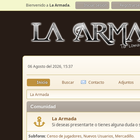
Bienvenido a
La Armada
.
Iniciar sesión
Registrarse
06 Agosto del 2026, 15:37
Inicio
Buscar
Contacto
Adjuntos
La Armada
Comunidad
La Armada
Si deseas presentarte o tienes alguna duda o 
Subforos
Censo de jugadores
Nuevos Usuarios
Mercadillo.