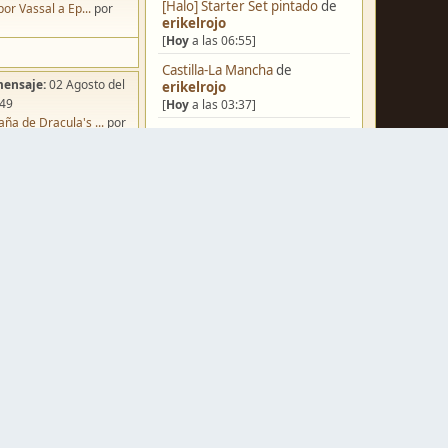
[Halo] Starter Set pintado
de
por Vassal a Ep...
por
erikelrojo
[
Hoy
a las 06:55]
Castilla-La Mancha
de
mensaje:
02 Agosto del
erikelrojo
:49
[
Hoy
a las 03:37]
ña de Dracula's ...
por
Un reality de pintores de
o
miniaturas
de
strategos
[
Ayer
a las 19:17]
¿Qué estáis pintando? 2.0
de
Luis Mena
[
Ayer
a las 18:32]
mensaje:
Hoy
a las 10:03
Una biblioteca para los
iniatvres: Prob...
por
wargames
de
strategos
s
[
Ayer
a las 17:50]
mensaje:
Hoy
a las 13:53
Nuevos Regulares de Brother
 Hoy: Forest Dr...
por
Vinni - 2
de
Brother Vinni
s
[
Ayer
a las 08:36]
mensaje:
15 Octubre del
Saludos a todos
de
Espartano
:22
[04 Agosto del 2026, 11:20]
oncurso de Esce...
por
Hola de nuevo
de
Dumagul