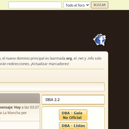
, el nuevo dominio principal es laarmada.
org
, el .net y .info solo
arán redirecciones. ¡Actualizar marcadores!
DBA 2.2
mensaje:
Hoy
a las 03:37
lla-La Mancha
por
o