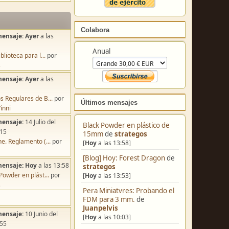
Colabora
mensaje:
Ayer
a las
Anual
blioteca para l...
por
s
mensaje:
Ayer
a las
s Regulares de B...
por
Últimos mensajes
inni
mensaje:
14 Julio del
Black Powder en plástico de
:15
15mm
de
strategos
e. Reglamento (...
por
[
Hoy
a las 13:58]
[Blog] Hoy: Forest Dragon
de
mensaje:
Hoy
a las 13:58
strategos
Powder en plást...
por
[
Hoy
a las 13:53]
s
Pera Miniatvres: Probando el
FDM para 3 mm.
de
Juanpelvis
mensaje:
10 Junio del
[
Hoy
a las 10:03]
:55