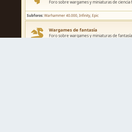
Foro sobre wargames y miniaturas de ciencia fi
Subforos
Warhammer 40.000
Infinity
Epic
Wargames de fantasía
Foro sobre wargames y miniaturas de fantasía
Subforos
Warhammer Fantasy
Kings of War
El Señor de los Ani
Pintura y modelismo
Taller
Foro de modelismo, técnicas de pintura y crea
Galerías de usuarios
Espacio para mostrar los trabajos de pintura o 
Concursos y actividades
Zona de concursos de pintura y actividades var