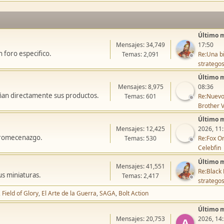
Último 
Mensajes: 34,749
17:50
 foro especifico.
Temas: 2,091
Re:Una bi
stratego
Último 
Mensajes: 8,975
08:36
ñan directamente sus productos.
Temas: 601
Re:Nuevo
Brother V
Último 
Mensajes: 12,425
2026, 11
icromecenazgo.
Temas: 530
Re:Fox On
Celebfin
Último 
Mensajes: 41,551
Re:Black 
us miniaturas.
Temas: 2,417
stratego
Field of Glory
El Arte de la Guerra
SAGA
Bolt Action
Último 
Mensajes: 20,753
2026, 14
A