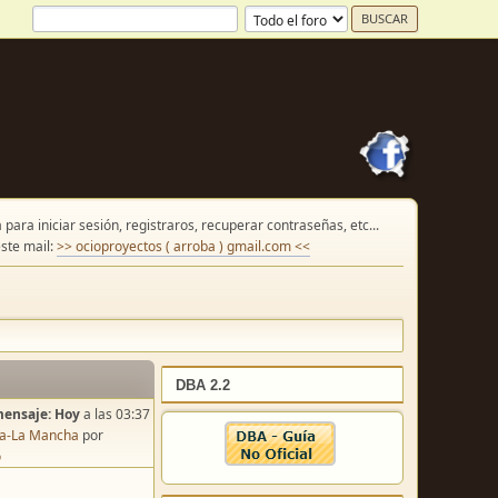
para iniciar sesión, registraros, recuperar contraseñas, etc...
ste mail:
>> ocioproyectos ( arroba ) gmail.com <<
DBA 2.2
mensaje:
Hoy
a las 03:37
lla-La Mancha
por
o