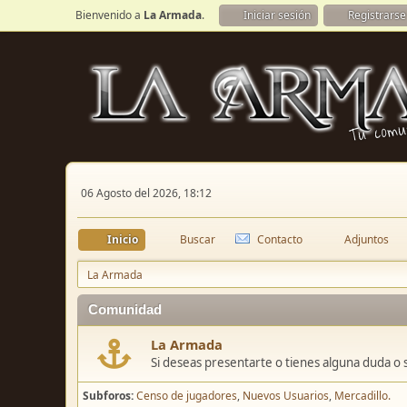
Bienvenido a
La Armada
.
Iniciar sesión
Registrarse
06 Agosto del 2026, 18:12
Inicio
Buscar
Contacto
Adjuntos
La Armada
Comunidad
La Armada
Si deseas presentarte o tienes alguna duda o 
Subforos
Censo de jugadores
Nuevos Usuarios
Mercadillo.