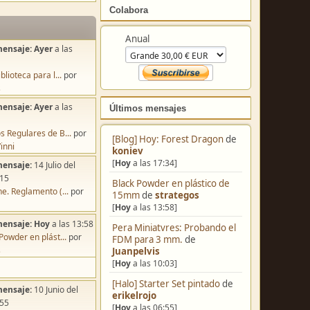
Colabora
mensaje:
Ayer
a las
Anual
blioteca para l...
por
s
mensaje:
Ayer
a las
s Regulares de B...
por
Últimos mensajes
inni
mensaje:
14 Julio del
[Blog] Hoy: Forest Dragon
de
:15
koniev
e. Reglamento (...
por
[
Hoy
a las 17:34]
Black Powder en plástico de
mensaje:
Hoy
a las 13:58
15mm
de
strategos
Powder en plást...
por
[
Hoy
a las 13:58]
s
Pera Miniatvres: Probando el
FDM para 3 mm.
de
Juanpelvis
mensaje:
10 Junio del
[
Hoy
a las 10:03]
:55