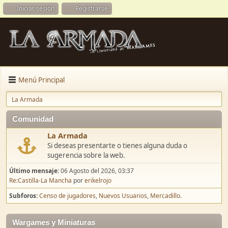
Iniciar sesión
Registrarse
Menú Principal
La Armada
Comunidad
La Armada
Si deseas presentarte o tienes alguna duda o
sugerencia sobre la web.
Último mensaje:
06 Agosto del 2026, 03:37
Re:Castilla-La Mancha
por
erikelrojo
Subforos
Censo de jugadores
Nuevos Usuarios
Mercadillo.
Wargames y Miniaturas