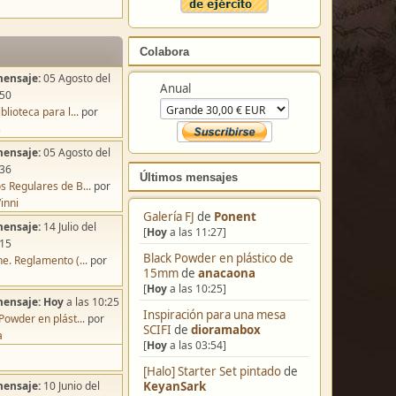
Colabora
mensaje:
05 Agosto del
Anual
:50
blioteca para l...
por
s
mensaje:
05 Agosto del
:36
Últimos mensajes
s Regulares de B...
por
inni
Galería FJ
de
Ponent
mensaje:
14 Julio del
[
Hoy
a las 11:27]
:15
Black Powder en plástico de
e. Reglamento (...
por
15mm
de
anacaona
[
Hoy
a las 10:25]
mensaje:
Hoy
a las 10:25
Inspiración para una mesa
Powder en plást...
por
SCIFI
de
dioramabox
a
[
Hoy
a las 03:54]
[Halo] Starter Set pintado
de
KeyanSark
mensaje:
10 Junio del