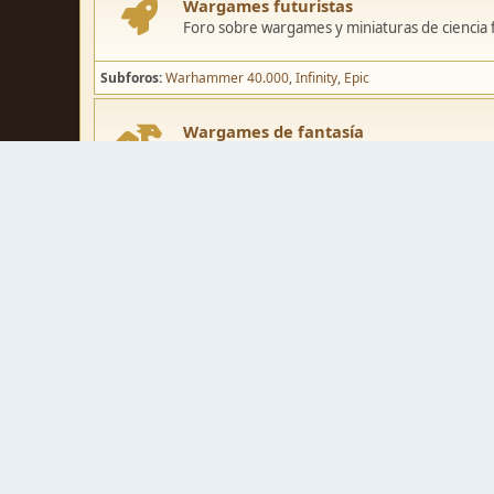
Wargames futuristas
Foro sobre wargames y miniaturas de ciencia fi
Subforos
Warhammer 40.000
Infinity
Epic
Wargames de fantasía
Foro sobre wargames y miniaturas de fantasía
Subforos
Warhammer Fantasy
Kings of War
El Señor de los Ani
Pintura y modelismo
Taller
Foro de modelismo, técnicas de pintura y crea
Galerías de usuarios
Espacio para mostrar los trabajos de pintura o 
Concursos y actividades
Zona de concursos de pintura y actividades var