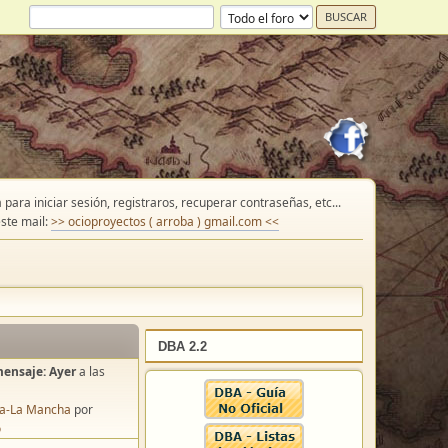
para iniciar sesión, registraros, recuperar contraseñas, etc...
ste mail:
>> ocioproyectos ( arroba ) gmail.com <<
DBA 2.2
mensaje:
Ayer
a las
lla-La Mancha
por
o