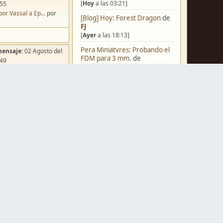
[
Hoy
a las 03:21]
:55
por Vassal a Ep...
por
[Blog] Hoy: Forest Dragon
de
FJ
[
Ayer
a las 18:13]
Pera Miniatvres: Probando el
mensaje:
02 Agosto del
FDM para 3 mm.
de
:49
Juanpelvis
ña de Dracula's ...
por
[
Ayer
a las 10:03]
o
Castilla-La Mancha
de
erikelrojo
[
Ayer
a las 03:37]
Un reality de pintores de
miniaturas
de
strategos
mensaje:
Hoy
a las 03:54
[05 Agosto del 2026, 19:17]
ación para una ...
por
box
¿Qué estáis pintando? 2.0
de
Luis Mena
[05 Agosto del 2026, 18:32]
mensaje:
Hoy
a las 11:27
a FJ
por
Ponent
Una biblioteca para los
wargames
de
strategos
mensaje:
15 Octubre del
[05 Agosto del 2026, 17:50]
:22
Nuevos Regulares de Brother
oncurso de Esce...
por