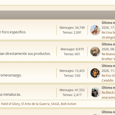
Último 
Mensajes: 34,749
2026, 17
 foro especifico.
Temas: 2,091
Re:Una bi
stratego
Último 
Mensajes: 8,975
2026, 08
ñan directamente sus productos.
Temas: 601
Re:Nuevo
Brother V
Último 
Mensajes: 12,425
2026, 11
icromecenazgo.
Temas: 530
Re:Fox On
Celebfin
Último 
Mensajes: 41,552
Re:Black 
us miniaturas.
Temas: 2,417
anacaon
Field of Glory
El Arte de la Guerra
SAGA
Bolt Action
Último 