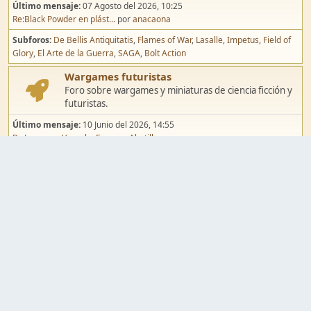
Último mensaje:
07 Agosto del 2026, 10:25
Re:Black Powder en plást...
por
anacaona
Subforos
De Bellis Antiquitatis
Flames of War
Lasalle
Impetus
Field of
Glory
El Arte de la Guerra
SAGA
Bolt Action
Wargames futuristas
Foro sobre wargames y miniaturas de ciencia ficción y
futuristas.
Último mensaje:
10 Junio del 2026, 14:55
Re:Jugar por Vassal a Ep...
por
Abetillo
Subforos
Warhammer 40.000
Infinity
Epic
Wargames de fantasía
Foro sobre wargames y miniaturas de fantasía.
Último mensaje:
02 Agosto del 2026, 15:49
Re:Campaña de Dracula's ...
por
erikelrojo
Subforos
Warhammer Fantasy
Kings of War
El Señor de los Anillos
Warmaster
Mordheim
Song of Blades
Blood Bowl
Pintura y modelismo