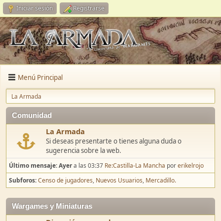
Iniciar sesión
Registrarse
Menú Principal
La Armada
Comunidad
La Armada
Si deseas presentarte o tienes alguna duda o
sugerencia sobre la web.
Último mensaje:
Ayer
a las 03:37
Re:Castilla-La Mancha
por
erikelrojo
Subforos
Censo de jugadores
Nuevos Usuarios
Mercadillo.
Wargames y Miniaturas