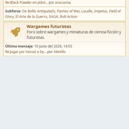
Re:Black Powder en plást...
por
anacaona
Subforos
De Bellis Antiquitatis
Flames of War
Lasalle
Impetus
Field of
Glory
El Arte de la Guerra
SAGA
Bolt Action
Wargames futuristas
Foro sobre wargames y miniaturas de ciencia ficción y
futuristas.
Último mensaje:
10 Junio del 2026, 14:55
Re:Jugar por Vassal a Ep...
por
Abetillo
Subforos
Warhammer 40.000
Infinity
Epic
Wargames de fantasía
Foro sobre wargames y miniaturas de fantasía.
Último mensaje:
02 Agosto del 2026, 15:49
Re:Campaña de Dracula's ...
por
erikelrojo
Subforos
Warhammer Fantasy
Kings of War
El Señor de los Anillos
Warmaster
Mordheim
Song of Blades
Blood Bowl
Pintura y modelismo
Taller