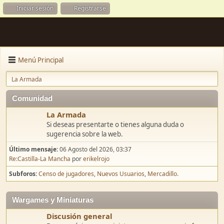
Iniciar sesión
Registrarse
Menú Principal
La Armada
Comunidad
La Armada
Si deseas presentarte o tienes alguna duda o
sugerencia sobre la web.
Último mensaje:
06 Agosto del 2026, 03:37
Re:Castilla-La Mancha
por
erikelrojo
Subforos
Censo de jugadores
Nuevos Usuarios
Mercadillo.
Wargames y Miniaturas