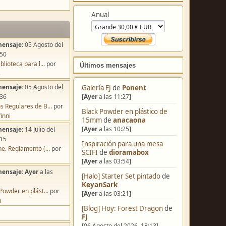
Colabora
mensaje:
05 Agosto del
Anual
:50
blioteca para l...
por
s
mensaje:
05 Agosto del
:36
Últimos mensajes
s Regulares de B...
por
inni
Galería FJ
de
Ponent
mensaje:
14 Julio del
[
Ayer
a las 11:27]
:15
Black Powder en plástico de
e. Reglamento (...
por
15mm
de
anacaona
[
Ayer
a las 10:25]
mensaje:
Ayer
a las
Inspiración para una mesa
SCIFI
de
dioramabox
Powder en plást...
por
[
Ayer
a las 03:54]
a
[Halo] Starter Set pintado
de
KeyanSark