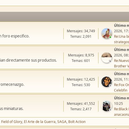
Último 
Mensajes: 34,749
2026, 17
 foro especifico.
Temas: 2,091
Re:Una bi
stratego
Último 
Mensajes: 8,975
2026, 08
ñan directamente sus productos.
Temas: 601
Re:Nuevo
Brother V
Último 
Mensajes: 12,425
2026, 11
icromecenazgo.
Temas: 530
Re:Fox On
Celebfin
Último 
Mensajes: 41,552
10:25
us miniaturas.
Temas: 2,417
Re:Black 
anacaon
Field of Glory
El Arte de la Guerra
SAGA
Bolt Action