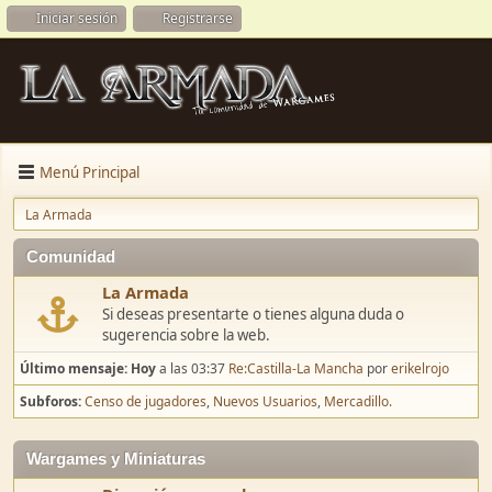
Iniciar sesión
Registrarse
Menú Principal
La Armada
Comunidad
La Armada
Si deseas presentarte o tienes alguna duda o
sugerencia sobre la web.
Último mensaje:
Hoy
a las 03:37
Re:Castilla-La Mancha
por
erikelrojo
Subforos
Censo de jugadores
Nuevos Usuarios
Mercadillo.
Wargames y Miniaturas