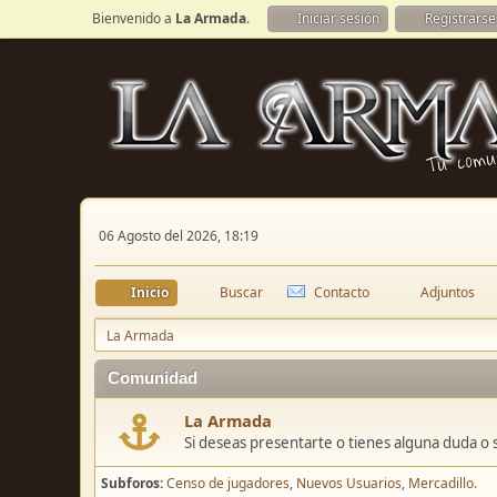
Bienvenido a
La Armada
.
Iniciar sesión
Registrarse
06 Agosto del 2026, 18:19
Inicio
Buscar
Contacto
Adjuntos
La Armada
Comunidad
La Armada
Si deseas presentarte o tienes alguna duda o 
Subforos
Censo de jugadores
Nuevos Usuarios
Mercadillo.