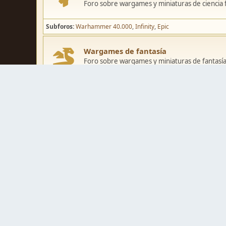
Foro sobre wargames y miniaturas de ciencia fi
Subforos
Warhammer 40.000
Infinity
Epic
Wargames de fantasía
Foro sobre wargames y miniaturas de fantasía
Subforos
Warhammer Fantasy
Kings of War
El Señor de los Ani
Pintura y modelismo
Taller
Foro de modelismo, técnicas de pintura y crea
Galerías de usuarios
Espacio para mostrar los trabajos de pintura o 
Concursos y actividades
Zona de concursos de pintura y actividades var