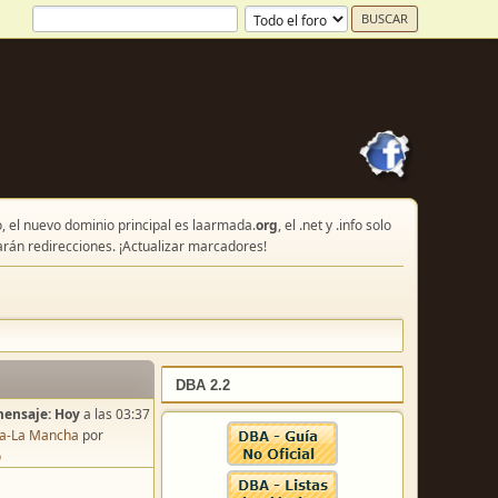
, el nuevo dominio principal es laarmada.
org
, el .net y .info solo
arán redirecciones. ¡Actualizar marcadores!
DBA 2.2
mensaje:
Hoy
a las 03:37
lla-La Mancha
por
o