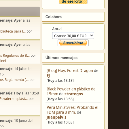
Colabora
mensaje:
Ayer
a las
Anual
blioteca para l...
por
s
mensaje:
Ayer
a las
s Regulares de B...
por
Últimos mensajes
inni
mensaje:
14 Julio del
[Blog] Hoy: Forest Dragon
de
:15
FJ
e. Reglamento (...
por
[
Hoy
a las 18:13]
Black Powder en plástico de
mensaje:
Hoy
a las 13:58
15mm
de
strategos
Powder en plást...
por
[
Hoy
a las 13:58]
s
Pera Miniatvres: Probando el
FDM para 3 mm.
de
Juanpelvis
mensaje:
10 Junio del
[
Hoy
a las 10:03]
:55