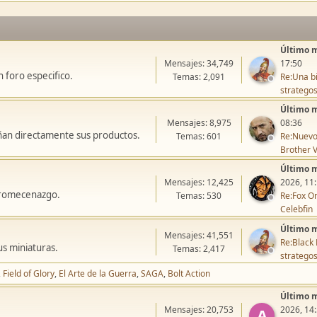
Último 
Mensajes: 34,749
17:50
 foro especifico.
Temas: 2,091
Re:Una bi
stratego
Último 
Mensajes: 8,975
08:36
ñan directamente sus productos.
Temas: 601
Re:Nuevo
Brother V
Último 
Mensajes: 12,425
2026, 11
icromecenazgo.
Temas: 530
Re:Fox On
Celebfin
Último 
Mensajes: 41,551
Re:Black 
us miniaturas.
Temas: 2,417
stratego
Field of Glory
El Arte de la Guerra
SAGA
Bolt Action
Último 
Mensajes: 20,753
2026, 14
A