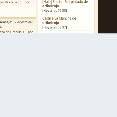
[Halo] Starter Set pintado
de
por Vassal a Ep...
por
erikelrojo
[
Hoy
a las 06:55]
Castilla-La Mancha
de
mensaje:
02 Agosto del
erikelrojo
:49
[
Hoy
a las 03:37]
ña de Dracula's ...
por
Un reality de pintores de
o
miniaturas
de
strategos
[
Ayer
a las 19:17]
¿Qué estáis pintando? 2.0
de
Luis Mena
[
Ayer
a las 18:32]
mensaje:
Hoy
a las 10:03
Una biblioteca para los
iniatvres: Prob...
por
wargames
de
strategos
s
[
Ayer
a las 17:50]
Nuevos Regulares de Brother
mensaje:
Hoy
a las 18:13
Vinni - 2
de
Brother Vinni
 Hoy: Forest Dr...
por
FJ
[
Ayer
a las 08:36]
mensaje:
15 Octubre del
Saludos a todos
de
Espartano
:22
[04 Agosto del 2026, 11:20]
oncurso de Esce...
por
Hola de nuevo
de
Dumagul