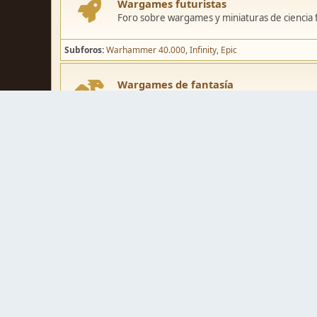
Wargames futuristas
Foro sobre wargames y miniaturas de ciencia fi
Subforos
Warhammer 40.000
Infinity
Epic
Wargames de fantasía
Foro sobre wargames y miniaturas de fantasía
Subforos
Warhammer Fantasy
Kings of War
El Señor de los Ani
Pintura y modelismo
Taller
Foro de modelismo, técnicas de pintura y crea
Galerías de usuarios
Espacio para mostrar los trabajos de pintura o 
Concursos y actividades