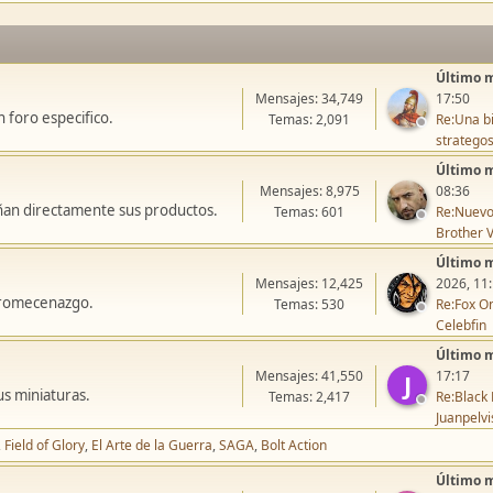
Último 
Mensajes: 34,749
17:50
 foro especifico.
Temas: 2,091
Re:Una bi
stratego
Último 
Mensajes: 8,975
08:36
ñan directamente sus productos.
Temas: 601
Re:Nuevo
Brother V
Último 
Mensajes: 12,425
2026, 11
icromecenazgo.
Temas: 530
Re:Fox On
Celebfin
Último 
Mensajes: 41,550
17:17
J
us miniaturas.
Temas: 2,417
Re:Black 
Juanpelvi
Field of Glory
El Arte de la Guerra
SAGA
Bolt Action
Último 