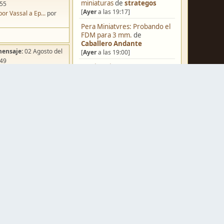
miniaturas
de
strategos
:55
[
Ayer
a las 19:17]
por Vassal a Ep...
por
Pera Miniatvres: Probando el
FDM para 3 mm.
de
Caballero Andante
mensaje:
02 Agosto del
[
Ayer
a las 19:00]
:49
¿Qué estáis pintando? 2.0
de
ña de Dracula's ...
por
Luis Mena
o
[
Ayer
a las 18:32]
Una biblioteca para los
wargames
de
strategos
[
Ayer
a las 17:50]
Black Powder en plástico de
mensaje:
Ayer
a las
15mm
de
Juanpelvis
[
Ayer
a las 17:17]
iniatvres: Prob...
por
o Andante
Nuevos Regulares de Brother
Vinni - 2
de
Brother Vinni
mensaje:
Hoy
a las 03:54
[
Ayer
a las 08:36]
rter Set pinta...
por
Saludos a todos
de
Espartano
rk
[04 Agosto del 2026, 11:20]
mensaje:
15 Octubre del
Hola de nuevo
de
Dumagul
:22