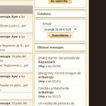
Colabora
mensaje:
Ayer
a las
Anual
blioteca para l...
por
s
mensaje:
Ayer
a las
s Regulares de B...
por
Últimos mensajes
inni
mensaje:
14 Julio del
[Halo] Starter Set pintado
de
:15
KeyanSark
e. Reglamento (...
por
[
Hoy
a las 03:54]
[Blog] Hoy: Forest Dragon
de
mensaje:
Ayer
a las
erikelrojo
[
Hoy
a las 03:41]
Powder en plást...
por
Castilla-La Mancha
de
s
erikelrojo
[
Hoy
a las 03:37]
Un reality de pintores de
mensaje:
10 Junio del