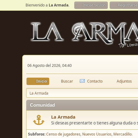
Bienvenido a
La Armada
.
Iniciar sesión
Registrarse
06 Agosto del 2026, 04:40
Inicio
Buscar
Contacto
Adjuntos
La Armada
Comunidad
La Armada
Si deseas presentarte o tienes alguna duda o 
Subforos
Censo de jugadores
Nuevos Usuarios
Mercadillo.