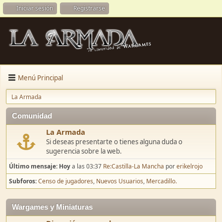
Iniciar sesión
Registrarse
Menú Principal
La Armada
Comunidad
La Armada
Si deseas presentarte o tienes alguna duda o
sugerencia sobre la web.
Último mensaje:
Hoy
a las 03:37
Re:Castilla-La Mancha
por
erikelrojo
Subforos
Censo de jugadores
Nuevos Usuarios
Mercadillo.
Wargames y Miniaturas