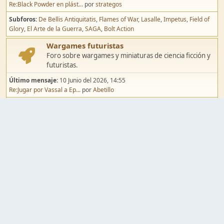
Re:Black Powder en plást...
por
strategos
Subforos
De Bellis Antiquitatis
Flames of War
Lasalle
Impetus
Field of
Glory
El Arte de la Guerra
SAGA
Bolt Action
Wargames futuristas
Foro sobre wargames y miniaturas de ciencia ficción y
futuristas.
Último mensaje:
10 Junio del 2026, 14:55
Re:Jugar por Vassal a Ep...
por
Abetillo
Subforos
Warhammer 40.000
Infinity
Epic
Wargames de fantasía
Foro sobre wargames y miniaturas de fantasía.
Último mensaje:
02 Agosto del 2026, 15:49
Re:Campaña de Dracula's ...
por
erikelrojo
Subforos
Warhammer Fantasy
Kings of War
El Señor de los Anillos
Warmaster
Mordheim
Song of Blades
Blood Bowl
Pintura y modelismo
Taller