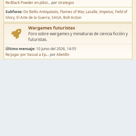
Re:Black Powder en plást...
por
strategos
Subforos
De Bellis Antiquitatis
Flames of War
Lasalle
Impetus
Field of
Glory
El Arte de la Guerra
SAGA
Bolt Action
Wargames futuristas
Foro sobre wargames y miniaturas de ciencia ficción y
futuristas.
Último mensaje:
10 Junio del 2026, 14:55
Re:Jugar por Vassal a Ep...
por
Abetillo
Subforos
Warhammer 40.000
Infinity
Epic
Wargames de fantasía
Foro sobre wargames y miniaturas de fantasía.
Último mensaje:
02 Agosto del 2026, 15:49
Re:Campaña de Dracula's ...
por
erikelrojo
Subforos
Warhammer Fantasy
Kings of War
El Señor de los Anillos
Warmaster
Mordheim
Song of Blades
Blood Bowl
Pintura y modelismo
Taller