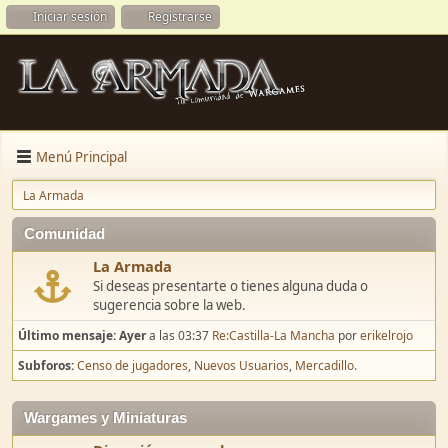
Iniciar sesión
Registrarse
Menú Principal
La Armada
Comunidad
La Armada
Si deseas presentarte o tienes alguna duda o
sugerencia sobre la web.
Último mensaje:
Ayer
a las 03:37
Re:Castilla-La Mancha
por
erikelrojo
Subforos
Censo de jugadores
Nuevos Usuarios
Mercadillo.
Wargames y Miniaturas