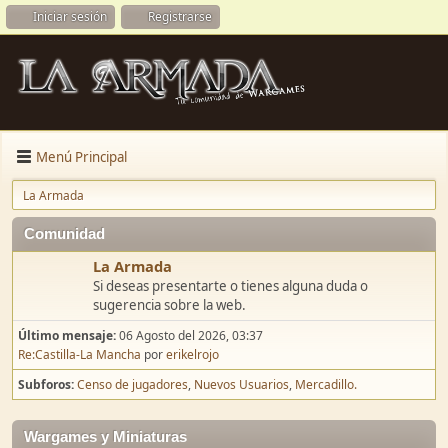
Iniciar sesión
Registrarse
Menú Principal
La Armada
Comunidad
La Armada
Si deseas presentarte o tienes alguna duda o
sugerencia sobre la web.
Último mensaje:
06 Agosto del 2026, 03:37
Re:Castilla-La Mancha
por
erikelrojo
Subforos
Censo de jugadores
Nuevos Usuarios
Mercadillo.
Wargames y Miniaturas