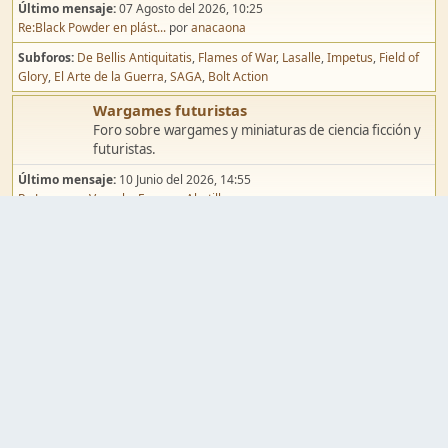
Último mensaje:
07 Agosto del 2026, 10:25
Re:Black Powder en plást...
por
anacaona
Subforos
De Bellis Antiquitatis
Flames of War
Lasalle
Impetus
Field of
Glory
El Arte de la Guerra
SAGA
Bolt Action
Wargames futuristas
Foro sobre wargames y miniaturas de ciencia ficción y
futuristas.
Último mensaje:
10 Junio del 2026, 14:55
Re:Jugar por Vassal a Ep...
por
Abetillo
Subforos
Warhammer 40.000
Infinity
Epic
Wargames de fantasía
Foro sobre wargames y miniaturas de fantasía.
Último mensaje:
02 Agosto del 2026, 15:49
Re:Campaña de Dracula's ...
por
erikelrojo
Subforos
Warhammer Fantasy
Kings of War
El Señor de los Anillos
Warmaster
Mordheim
Song of Blades
Blood Bowl
Pintura y modelismo