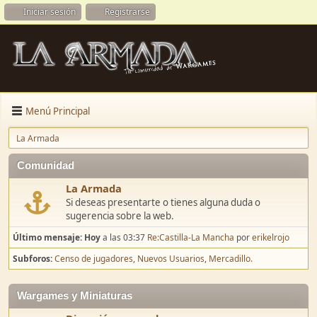
Iniciar sesión
Registrarse
Menú Principal
La Armada
Comunidad
La Armada
Si deseas presentarte o tienes alguna duda o
sugerencia sobre la web.
Último mensaje:
Hoy
a las 03:37
Re:Castilla-La Mancha
por
erikelrojo
Subforos
Censo de jugadores
Nuevos Usuarios
Mercadillo.
Wargames y Miniaturas