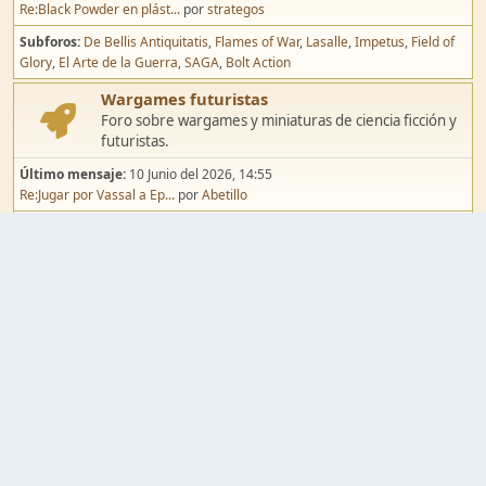
Re:Black Powder en plást...
por
strategos
Subforos
De Bellis Antiquitatis
Flames of War
Lasalle
Impetus
Field of
Glory
El Arte de la Guerra
SAGA
Bolt Action
Wargames futuristas
Foro sobre wargames y miniaturas de ciencia ficción y
futuristas.
Último mensaje:
10 Junio del 2026, 14:55
Re:Jugar por Vassal a Ep...
por
Abetillo
Subforos
Warhammer 40.000
Infinity
Epic
Wargames de fantasía
Foro sobre wargames y miniaturas de fantasía.
Último mensaje:
02 Agosto del 2026, 15:49
Re:Campaña de Dracula's ...
por
erikelrojo
Subforos
Warhammer Fantasy
Kings of War
El Señor de los Anillos
Warmaster
Mordheim
Song of Blades
Blood Bowl
Pintura y modelismo
Taller