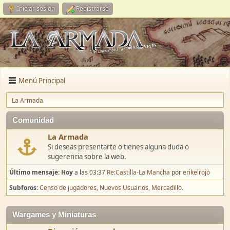
Iniciar sesión
Registrarse
Menú Principal
La Armada
Comunidad
La Armada
Si deseas presentarte o tienes alguna duda o
sugerencia sobre la web.
Último mensaje:
Hoy
a las 03:37
Re:Castilla-La Mancha
por
erikelrojo
Subforos
Censo de jugadores
Nuevos Usuarios
Mercadillo.
Wargames y Miniaturas