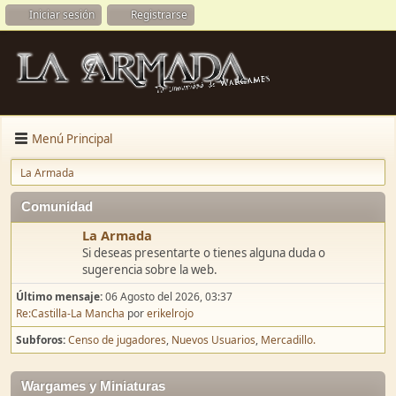
Iniciar sesión
Registrarse
Menú Principal
La Armada
Comunidad
La Armada
Si deseas presentarte o tienes alguna duda o
sugerencia sobre la web.
Último mensaje:
06 Agosto del 2026, 03:37
Re:Castilla-La Mancha
por
erikelrojo
Subforos
Censo de jugadores
Nuevos Usuarios
Mercadillo.
Wargames y Miniaturas