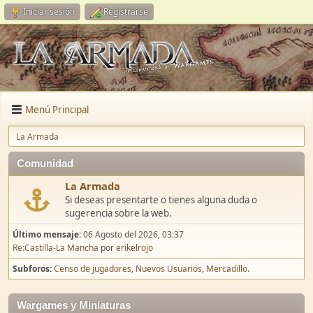
Iniciar sesión
Registrarse
Menú Principal
La Armada
Comunidad
La Armada
Si deseas presentarte o tienes alguna duda o
sugerencia sobre la web.
Último mensaje:
06 Agosto del 2026, 03:37
Re:Castilla-La Mancha
por
erikelrojo
Subforos
Censo de jugadores
Nuevos Usuarios
Mercadillo.
Wargames y Miniaturas