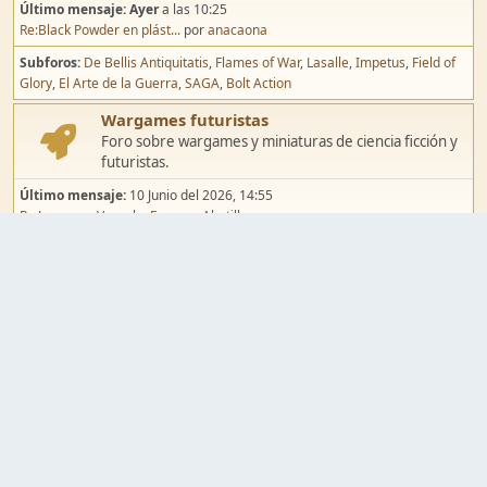
Último mensaje:
Ayer
a las 10:25
Re:Black Powder en plást...
por
anacaona
Subforos
De Bellis Antiquitatis
Flames of War
Lasalle
Impetus
Field of
Glory
El Arte de la Guerra
SAGA
Bolt Action
Wargames futuristas
Foro sobre wargames y miniaturas de ciencia ficción y
futuristas.
Último mensaje:
10 Junio del 2026, 14:55
Re:Jugar por Vassal a Ep...
por
Abetillo
Subforos
Warhammer 40.000
Infinity
Epic
Wargames de fantasía
Foro sobre wargames y miniaturas de fantasía.
Último mensaje:
02 Agosto del 2026, 15:49
Re:Campaña de Dracula's ...
por
erikelrojo
Subforos
Warhammer Fantasy
Kings of War
El Señor de los Anillos
Warmaster
Mordheim
Song of Blades
Blood Bowl
Pintura y modelismo