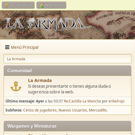
Iniciar sesión
Registrarse
Menú Principal
La Armada
Comunidad
La Armada
Si deseas presentarte o tienes alguna duda o
sugerencia sobre la web.
Último mensaje:
Ayer
a las 03:37
Re:Castilla-La Mancha
por
erikelrojo
Subforos
Censo de jugadores
Nuevos Usuarios
Mercadillo.
Wargames y Miniaturas