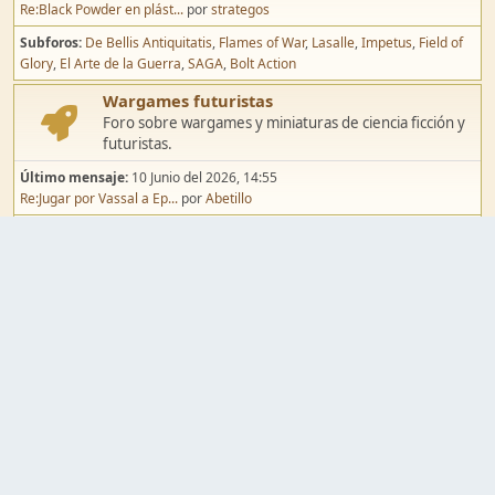
Re:Black Powder en plást...
por
strategos
Subforos
De Bellis Antiquitatis
Flames of War
Lasalle
Impetus
Field of
Glory
El Arte de la Guerra
SAGA
Bolt Action
Wargames futuristas
Foro sobre wargames y miniaturas de ciencia ficción y
futuristas.
Último mensaje:
10 Junio del 2026, 14:55
Re:Jugar por Vassal a Ep...
por
Abetillo
Subforos
Warhammer 40.000
Infinity
Epic
Wargames de fantasía
Foro sobre wargames y miniaturas de fantasía.
Último mensaje:
02 Agosto del 2026, 15:49
Re:Campaña de Dracula's ...
por
erikelrojo
Subforos
Warhammer Fantasy
Kings of War
El Señor de los Anillos
Warmaster
Mordheim
Song of Blades
Blood Bowl
Pintura y modelismo
Taller