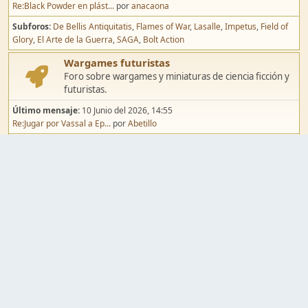
Re:Black Powder en plást...
por
anacaona
Subforos
De Bellis Antiquitatis
Flames of War
Lasalle
Impetus
Field of
Glory
El Arte de la Guerra
SAGA
Bolt Action
Wargames futuristas
Foro sobre wargames y miniaturas de ciencia ficción y
futuristas.
Último mensaje:
10 Junio del 2026, 14:55
Re:Jugar por Vassal a Ep...
por
Abetillo
Subforos
Warhammer 40.000
Infinity
Epic
Wargames de fantasía
Foro sobre wargames y miniaturas de fantasía.
Último mensaje:
02 Agosto del 2026, 15:49
Re:Campaña de Dracula's ...
por
erikelrojo
Subforos
Warhammer Fantasy
Kings of War
El Señor de los Anillos
Warmaster
Mordheim
Song of Blades
Blood Bowl
Pintura y modelismo
Taller