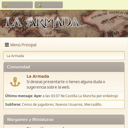
Iniciar sesión
Registrarse
Menú Principal
La Armada
Comunidad
La Armada
Si deseas presentarte o tienes alguna duda o
sugerencia sobre la web.
Último mensaje:
Ayer
a las 03:37
Re:Castilla-La Mancha
por
erikelrojo
Subforos
Censo de jugadores
Nuevos Usuarios
Mercadillo.
Wargames y Miniaturas