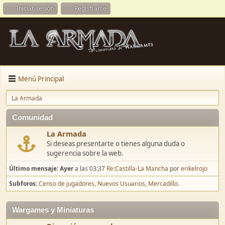
Iniciar sesión
Registrarse
Menú Principal
La Armada
Comunidad
La Armada
Si deseas presentarte o tienes alguna duda o
sugerencia sobre la web.
Último mensaje:
Ayer
a las 03:37
Re:Castilla-La Mancha
por
erikelrojo
Subforos
Censo de jugadores
Nuevos Usuarios
Mercadillo.
Wargames y Miniaturas