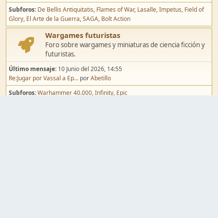
Subforos
De Bellis Antiquitatis
Flames of War
Lasalle
Impetus
Field of
Glory
El Arte de la Guerra
SAGA
Bolt Action
Wargames futuristas
Foro sobre wargames y miniaturas de ciencia ficción y
futuristas.
Último mensaje:
10 Junio del 2026, 14:55
Re:Jugar por Vassal a Ep...
por
Abetillo
Subforos
Warhammer 40.000
Infinity
Epic
Wargames de fantasía
Foro sobre wargames y miniaturas de fantasía.
Último mensaje:
02 Agosto del 2026, 15:49
Re:Campaña de Dracula's ...
por
erikelrojo
Subforos
Warhammer Fantasy
Kings of War
El Señor de los Anillos
Warmaster
Mordheim
Song of Blades
Blood Bowl
Pintura y modelismo
Taller
Foro de modelismo, técnicas de pintura y creación de