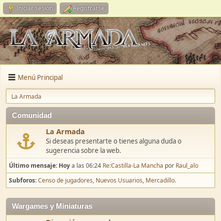
Iniciar sesión
Registrarse
Menú Principal
La Armada
Comunidad
La Armada
Si deseas presentarte o tienes alguna duda o
sugerencia sobre la web.
Último mensaje:
Hoy
a las 06:24
Re:Castilla-La Mancha
por
Raul_alo
Subforos
Censo de jugadores
Nuevos Usuarios
Mercadillo.
Wargames y Miniaturas