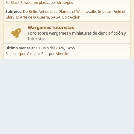
Re:Black Powder en plást...
por
strategos
Subforos
De Bellis Antiquitatis
Flames of War
Lasalle
Impetus
Field of
Glory
El Arte de la Guerra
SAGA
Bolt Action
Wargames futuristas
Foro sobre wargames y miniaturas de ciencia ficción y
futuristas.
Último mensaje:
10 Junio del 2026, 14:55
Re:Jugar por Vassal a Ep...
por
Abetillo
Subforos
Warhammer 40.000
Infinity
Epic
Wargames de fantasía
Foro sobre wargames y miniaturas de fantasía.
Último mensaje:
02 Agosto del 2026, 15:49
Re:Campaña de Dracula's ...
por
erikelrojo
Subforos
Warhammer Fantasy
Kings of War
El Señor de los Anillos
Warmaster
Mordheim
Song of Blades
Blood Bowl
Pintura y modelismo
Taller