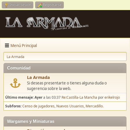
Iniciar sesión
Registrarse
Menú Principal
La Armada
Comunidad
La Armada
Si deseas presentarte o tienes alguna duda o
sugerencia sobre la web.
Último mensaje:
Ayer
a las 03:37
Re:Castilla-La Mancha
por
erikelrojo
Subforos
Censo de jugadores
Nuevos Usuarios
Mercadillo.
Wargames y Miniaturas