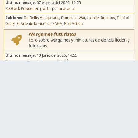
Último mensaje:
07 Agosto del 2026, 10:25
Re:Black Powder en plást...
por
anacaona
Subforos
De Bellis Antiquitatis
Flames of War
Lasalle
Impetus
Field of
Glory
El Arte de la Guerra
SAGA
Bolt Action
Wargames futuristas
Foro sobre wargames y miniaturas de ciencia ficción y
futuristas.
Último mensaje:
10 Junio del 2026, 14:55
Re:Jugar por Vassal a Ep...
por
Abetillo
Subforos
Warhammer 40.000
Infinity
Epic
Wargames de fantasía
Foro sobre wargames y miniaturas de fantasía.
Último mensaje:
02 Agosto del 2026, 15:49
Re:Campaña de Dracula's ...
por
erikelrojo
Subforos
Warhammer Fantasy
Kings of War
El Señor de los Anillos
Warmaster
Mordheim
Song of Blades
Blood Bowl
Pintura y modelismo