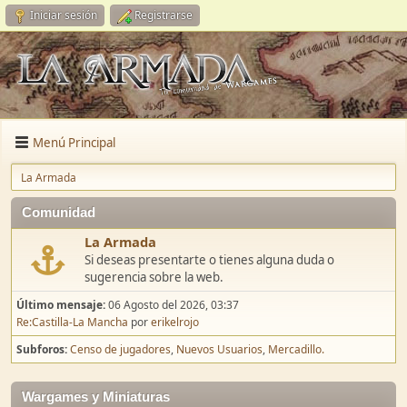
Iniciar sesión
Registrarse
Menú Principal
La Armada
Comunidad
La Armada
Si deseas presentarte o tienes alguna duda o
sugerencia sobre la web.
Último mensaje:
06 Agosto del 2026, 03:37
Re:Castilla-La Mancha
por
erikelrojo
Subforos
Censo de jugadores
Nuevos Usuarios
Mercadillo.
Wargames y Miniaturas