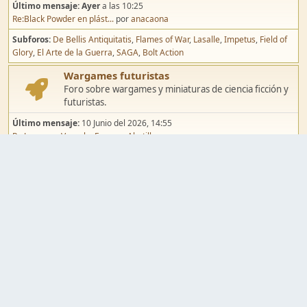
Último mensaje:
Ayer
a las 10:25
Re:Black Powder en plást...
por
anacaona
Subforos
De Bellis Antiquitatis
Flames of War
Lasalle
Impetus
Field of
Glory
El Arte de la Guerra
SAGA
Bolt Action
Wargames futuristas
Foro sobre wargames y miniaturas de ciencia ficción y
futuristas.
Último mensaje:
10 Junio del 2026, 14:55
Re:Jugar por Vassal a Ep...
por
Abetillo
Subforos
Warhammer 40.000
Infinity
Epic
Wargames de fantasía
Foro sobre wargames y miniaturas de fantasía.
Último mensaje:
02 Agosto del 2026, 15:49
Re:Campaña de Dracula's ...
por
erikelrojo
Subforos
Warhammer Fantasy
Kings of War
El Señor de los Anillos
Warmaster
Mordheim
Song of Blades
Blood Bowl
Pintura y modelismo