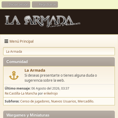
Iniciar sesión
Registrarse
Menú Principal
La Armada
Comunidad
La Armada
Si deseas presentarte o tienes alguna duda o
sugerencia sobre la web.
Último mensaje:
06 Agosto del 2026, 03:37
Re:Castilla-La Mancha
por
erikelrojo
Subforos
Censo de jugadores
Nuevos Usuarios
Mercadillo.
Wargames y Miniaturas