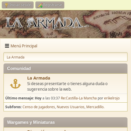
Iniciar sesión
Registrarse
Menú Principal
La Armada
Comunidad
La Armada
Si deseas presentarte o tienes alguna duda o
sugerencia sobre la web.
Último mensaje:
Hoy
a las 03:37
Re:Castilla-La Mancha
por
erikelrojo
Subforos
Censo de jugadores
Nuevos Usuarios
Mercadillo.
Wargames y Miniaturas