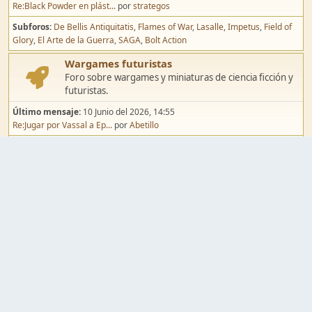
Re:Black Powder en plást...
por
strategos
Subforos
De Bellis Antiquitatis
Flames of War
Lasalle
Impetus
Field of
Glory
El Arte de la Guerra
SAGA
Bolt Action
Wargames futuristas
Foro sobre wargames y miniaturas de ciencia ficción y
futuristas.
Último mensaje:
10 Junio del 2026, 14:55
Re:Jugar por Vassal a Ep...
por
Abetillo
Subforos
Warhammer 40.000
Infinity
Epic
Wargames de fantasía
Foro sobre wargames y miniaturas de fantasía.
Último mensaje:
02 Agosto del 2026, 15:49
Re:Campaña de Dracula's ...
por
erikelrojo
Subforos
Warhammer Fantasy
Kings of War
El Señor de los Anillos
Warmaster
Mordheim
Song of Blades
Blood Bowl
Pintura y modelismo
Taller