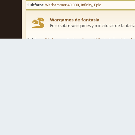
Subforos
Warhammer 40.000
Infinity
Epic
Wargames de fantasía
Foro sobre wargames y miniaturas de fantasía
Subforos
Warhammer Fantasy
Kings of War
El Señor de los Ani
Pintura y modelismo
Taller
Foro de modelismo, técnicas de pintura y crea
Galerías de usuarios
Espacio para mostrar los trabajos de pintura o 
Concursos y actividades
Zona de concursos de pintura y actividades var