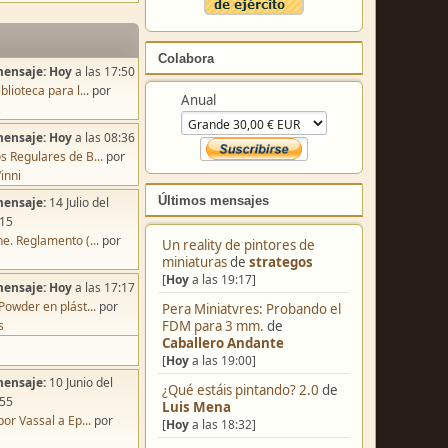
Colabora
mensaje:
Hoy
a las 17:50
blioteca para l...
por
Anual
s
mensaje:
Hoy
a las 08:36
s Regulares de B...
por
inni
Últimos mensajes
mensaje:
14 Julio del
:15
e. Reglamento (...
por
Un reality de pintores de
miniaturas
de
strategos
[
Hoy
a las 19:17]
mensaje:
Hoy
a las 17:17
Powder en plást...
por
Pera Miniatvres: Probando el
s
FDM para 3 mm.
de
Caballero Andante
[
Hoy
a las 19:00]
mensaje:
10 Junio del
¿Qué estáis pintando? 2.0
de
:55
Luis Mena
por Vassal a Ep...
por
[
Hoy
a las 18:32]