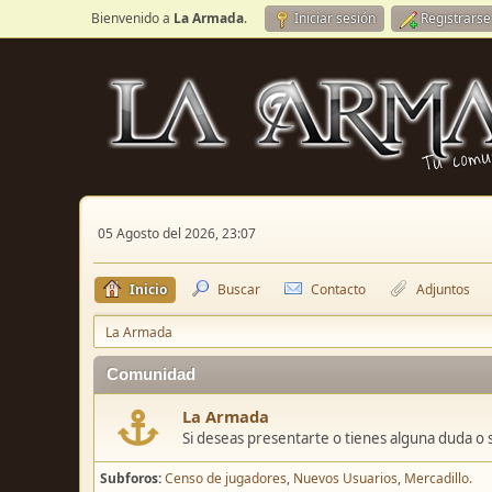
Bienvenido a
La Armada
.
Iniciar sesión
Registrarse
05 Agosto del 2026, 23:07
Inicio
Buscar
Contacto
Adjuntos
La Armada
Comunidad
La Armada
Si deseas presentarte o tienes alguna duda o 
Subforos
Censo de jugadores
Nuevos Usuarios
Mercadillo.