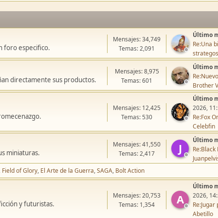
Último 
Mensajes: 34,749
Re:Una bi
 foro especifico.
Temas: 2,091
stratego
Último 
Mensajes: 8,975
Re:Nuevo
ñan directamente sus productos.
Temas: 601
Brother V
Último 
Mensajes: 12,425
2026, 11
icromecenazgo.
Temas: 530
Re:Fox On
Celebfin
Último 
Mensajes: 41,550
J
Re:Black 
us miniaturas.
Temas: 2,417
Juanpelvi
Field of Glory
El Arte de la Guerra
SAGA
Bolt Action
Último 
Mensajes: 20,753
2026, 14
A
cción y futuristas.
Temas: 1,354
Re:Jugar 
Abetillo