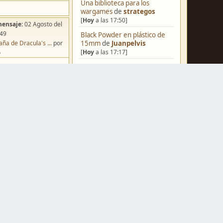
Una biblioteca para los
wargames
de
strategos
[
Hoy
a las 17:50]
mensaje:
02 Agosto del
:49
Black Powder en plástico de
15mm
de
Juanpelvis
ña de Dracula's ...
por
[
Hoy
a las 17:17]
o
[Blog] Hoy: Forest Dragon
de
strategos
[
Hoy
a las 15:58]
Nuevos Regulares de Brother
Vinni - 2
de
Brother Vinni
mensaje:
Hoy
a las 19:00
[
Hoy
a las 08:36]
iniatvres: Prob...
por
o Andante
Castilla-La Mancha
de
Raul_alo
mensaje:
Hoy
a las 15:58
[
Hoy
a las 06:24]
 Hoy: Forest Dr...
por
s
Saludos a todos
de
Espartano
[
Ayer
a las 11:20]
mensaje:
15 Octubre del
:22
Hola de nuevo
de
Dumagul
oncurso de Esce...
por
[03 Agosto del 2026, 07:19]
Ruckus: Guerra en Navarra
1512-29
de
Caballero