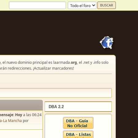
, el nuevo dominio principal es laarmada.
org
, el .net y .info solo
arán redirecciones. ¡Actualizar marcadores!
DBA 2.2
mensaje:
Hoy
a las 06:24
lla-La Mancha
por