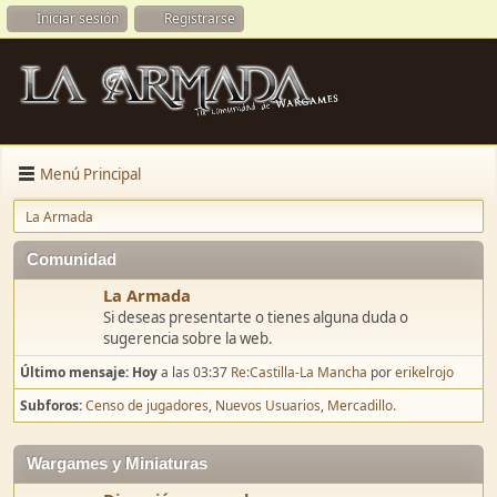
Iniciar sesión
Registrarse
Menú Principal
La Armada
Comunidad
La Armada
Si deseas presentarte o tienes alguna duda o
sugerencia sobre la web.
Último mensaje:
Hoy
a las 03:37
Re:Castilla-La Mancha
por
erikelrojo
Subforos
Censo de jugadores
Nuevos Usuarios
Mercadillo.
Wargames y Miniaturas