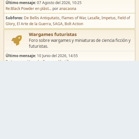
Último mensaje:
07 Agosto del 2026, 10:25
Re:Black Powder en plást...
por
anacaona
Subforos
De Bellis Antiquitatis
Flames of War
Lasalle
Impetus
Field of
Glory
El Arte de la Guerra
SAGA
Bolt Action
Wargames futuristas
Foro sobre wargames y miniaturas de ciencia ficción y
futuristas.
Último mensaje:
10 Junio del 2026, 14:55
Re:Jugar por Vassal a Ep...
por
Abetillo
Subforos
Warhammer 40.000
Infinity
Epic
Wargames de fantasía
Foro sobre wargames y miniaturas de fantasía.
Último mensaje:
02 Agosto del 2026, 15:49
Re:Campaña de Dracula's ...
por
erikelrojo
Subforos
Warhammer Fantasy
Kings of War
El Señor de los Anillos
Warmaster
Mordheim
Song of Blades
Blood Bowl
Pintura y modelismo