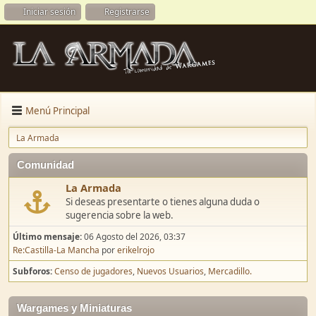
Iniciar sesión
Registrarse
Menú Principal
La Armada
Comunidad
La Armada
Si deseas presentarte o tienes alguna duda o
sugerencia sobre la web.
Último mensaje:
06 Agosto del 2026, 03:37
Re:Castilla-La Mancha
por
erikelrojo
Subforos
Censo de jugadores
Nuevos Usuarios
Mercadillo.
Wargames y Miniaturas