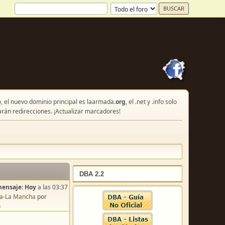
, el nuevo dominio principal es laarmada.
org
, el .net y .info solo
arán redirecciones. ¡Actualizar marcadores!
DBA 2.2
mensaje:
Hoy
a las 03:37
lla-La Mancha
por
o