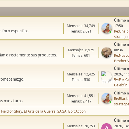
Último 
Mensajes: 34,749
17:50
 foro especifico.
Temas: 2,091
Re:Una bi
stratego
Último 
Mensajes: 8,975
08:36
ñan directamente sus productos.
Temas: 601
Re:Nuevo
Brother V
Último 
Mensajes: 12,425
2026, 11
icromecenazgo.
Temas: 530
Re:Fox On
Celebfin
Último 
Mensajes: 41,551
Re:Black 
us miniaturas.
Temas: 2,417
stratego
Field of Glory
El Arte de la Guerra
SAGA
Bolt Action
Último 
Mensajes: 20,753
2026, 14
A