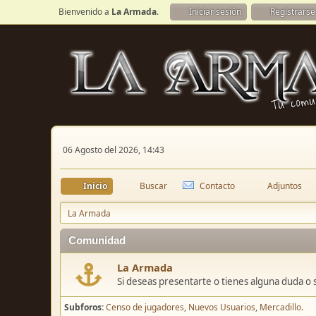
Bienvenido a
La Armada
.
Iniciar sesión
Registrarse
06 Agosto del 2026, 14:43
Inicio
Buscar
Contacto
Adjuntos
La Armada
Comunidad
La Armada
Si deseas presentarte o tienes alguna duda o 
Subforos
Censo de jugadores
Nuevos Usuarios
Mercadillo.