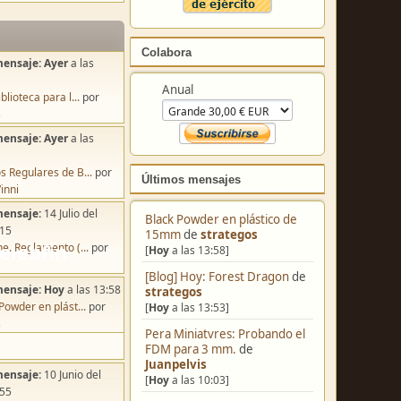
Colabora
mensaje:
Ayer
a las
Anual
blioteca para l...
por
s
mensaje:
Ayer
a las
s Regulares de B...
por
Últimos mensajes
inni
mensaje:
14 Julio del
Black Powder en plástico de
:15
15mm
de
strategos
e. Reglamento (...
por
[
Hoy
a las 13:58]
[Blog] Hoy: Forest Dragon
de
mensaje:
Hoy
a las 13:58
strategos
Powder en plást...
por
[
Hoy
a las 13:53]
s
Pera Miniatvres: Probando el
FDM para 3 mm.
de
Juanpelvis
mensaje:
10 Junio del
[
Hoy
a las 10:03]
:55