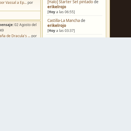
[Halo] Starter Set pintado
de
por Vassal a Ep...
por
erikelrojo
[
Hoy
a las 06:55]
Castilla-La Mancha
de
mensaje:
02 Agosto del
erikelrojo
:49
[
Hoy
a las 03:37]
ña de Dracula's ...
por
Un reality de pintores de
o
miniaturas
de
strategos
[
Ayer
a las 19:17]
¿Qué estáis pintando? 2.0
de
Luis Mena
[
Ayer
a las 18:32]
mensaje:
Hoy
a las 10:03
Una biblioteca para los
iniatvres: Prob...
por
wargames
de
strategos
s
[
Ayer
a las 17:50]
mensaje:
Hoy
a las 13:53
Nuevos Regulares de Brother
 Hoy: Forest Dr...
por
Vinni - 2
de
Brother Vinni
s
[
Ayer
a las 08:36]
mensaje:
15 Octubre del
Saludos a todos
de
Espartano
:22
[04 Agosto del 2026, 11:20]
oncurso de Esce...
por
Hola de nuevo
de
Dumagul