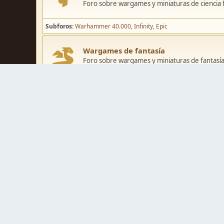
Foro sobre wargames y miniaturas de ciencia fi
Subforos
Warhammer 40.000
Infinity
Epic
Wargames de fantasía
Foro sobre wargames y miniaturas de fantasía
Subforos
Warhammer Fantasy
Kings of War
El Señor de los Ani
Pintura y modelismo
Taller
Foro de modelismo, técnicas de pintura y crea
Galerías de usuarios
Espacio para mostrar los trabajos de pintura o 
Concursos y actividades
Zona de concursos de pintura y actividades var