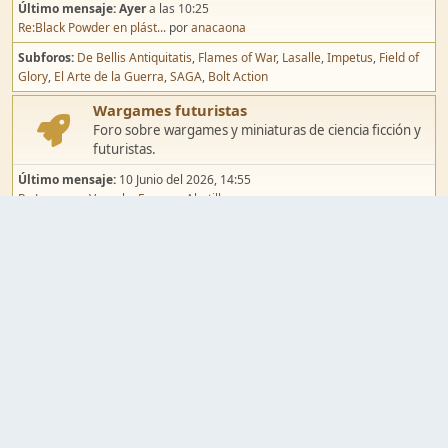
Último mensaje:
Ayer
a las 10:25
Re:Black Powder en plást...
por
anacaona
Subforos
De Bellis Antiquitatis
Flames of War
Lasalle
Impetus
Field of
Glory
El Arte de la Guerra
SAGA
Bolt Action
Wargames futuristas
Foro sobre wargames y miniaturas de ciencia ficción y
futuristas.
Último mensaje:
10 Junio del 2026, 14:55
Re:Jugar por Vassal a Ep...
por
Abetillo
Subforos
Warhammer 40.000
Infinity
Epic
Wargames de fantasía
Foro sobre wargames y miniaturas de fantasía.
Último mensaje:
02 Agosto del 2026, 15:49
Re:Campaña de Dracula's ...
por
erikelrojo
Subforos
Warhammer Fantasy
Kings of War
El Señor de los Anillos
Warmaster
Mordheim
Song of Blades
Blood Bowl
Pintura y modelismo