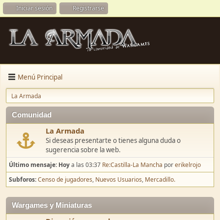
Iniciar sesión
Registrarse
Menú Principal
La Armada
Comunidad
La Armada
Si deseas presentarte o tienes alguna duda o
sugerencia sobre la web.
Último mensaje:
Hoy
a las 03:37
Re:Castilla-La Mancha
por
erikelrojo
Subforos
Censo de jugadores
Nuevos Usuarios
Mercadillo.
Wargames y Miniaturas