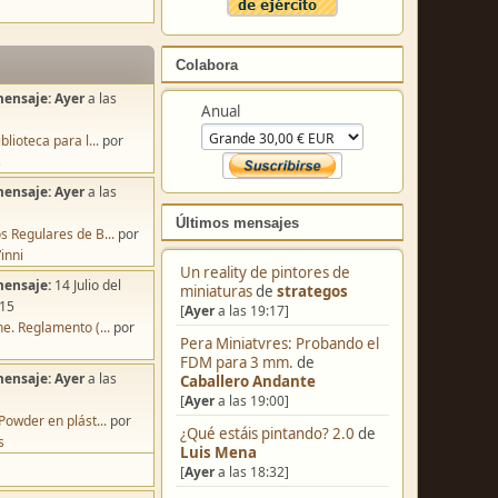
Colabora
mensaje:
Ayer
a las
Anual
blioteca para l...
por
s
mensaje:
Ayer
a las
Últimos mensajes
s Regulares de B...
por
inni
Un reality de pintores de
mensaje:
14 Julio del
miniaturas
de
strategos
:15
[
Ayer
a las 19:17]
e. Reglamento (...
por
Pera Miniatvres: Probando el
FDM para 3 mm.
de
mensaje:
Ayer
a las
Caballero Andante
[
Ayer
a las 19:00]
Powder en plást...
por
¿Qué estáis pintando? 2.0
de
s
Luis Mena
[
Ayer
a las 18:32]