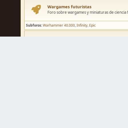
Wargames futuristas
Foro sobre wargames y miniaturas de ciencia fi
Subforos
Warhammer 40.000
Infinity
Epic
Wargames de fantasía
Foro sobre wargames y miniaturas de fantasía
Subforos
Warhammer Fantasy
Kings of War
El Señor de los Ani
Pintura y modelismo
Taller
Foro de modelismo, técnicas de pintura y crea
Galerías de usuarios
Espacio para mostrar los trabajos de pintura o 