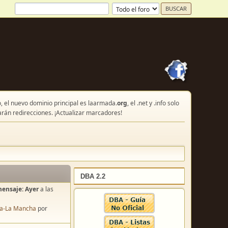
, el nuevo dominio principal es laarmada.
org
, el .net y .info solo
arán redirecciones. ¡Actualizar marcadores!
DBA 2.2
mensaje:
Ayer
a las
lla-La Mancha
por