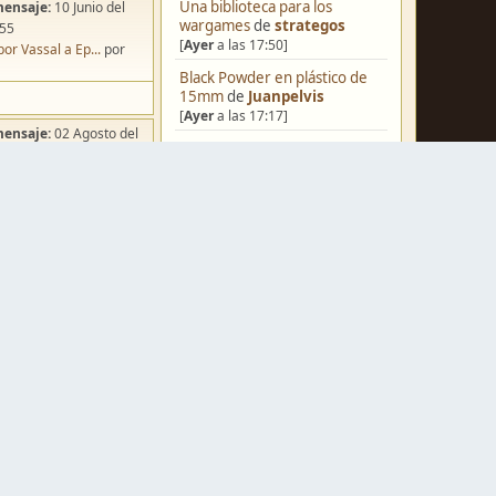
Una biblioteca para los
mensaje:
10 Junio del
wargames
de
strategos
:55
[
Ayer
a las 17:50]
por Vassal a Ep...
por
Black Powder en plástico de
15mm
de
Juanpelvis
[
Ayer
a las 17:17]
mensaje:
02 Agosto del
[Blog] Hoy: Forest Dragon
de
:49
strategos
ña de Dracula's ...
por
[
Ayer
a las 15:58]
o
Nuevos Regulares de Brother
Vinni - 2
de
Brother Vinni
[
Ayer
a las 08:36]
Castilla-La Mancha
de
Raul_alo
mensaje:
Ayer
a las
[
Ayer
a las 06:24]
iniatvres: Prob...
por
Saludos a todos
de
Espartano
o Andante
[04 Agosto del 2026, 11:20]
mensaje:
Ayer
a las
Hola de nuevo
de
Dumagul
[03 Agosto del 2026, 07:19]
 Hoy: Forest Dr...
por
Ruckus: Guerra en Navarra
s
1512-29
de
Caballero