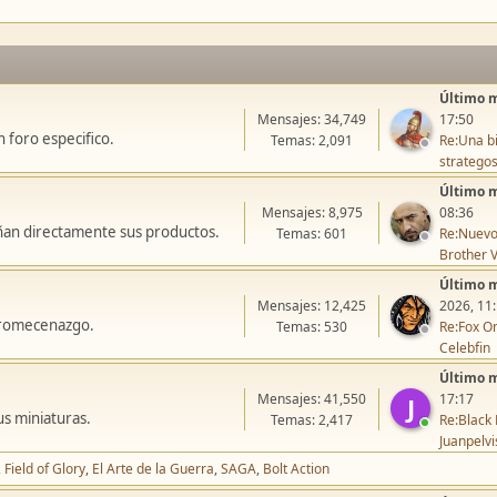
Último 
Mensajes: 34,749
17:50
 foro especifico.
Temas: 2,091
Re:Una bi
stratego
Último 
Mensajes: 8,975
08:36
ñan directamente sus productos.
Temas: 601
Re:Nuevo
Brother V
Último 
Mensajes: 12,425
2026, 11
icromecenazgo.
Temas: 530
Re:Fox On
Celebfin
Último 
Mensajes: 41,550
17:17
J
us miniaturas.
Temas: 2,417
Re:Black 
Juanpelvi
Field of Glory
El Arte de la Guerra
SAGA
Bolt Action