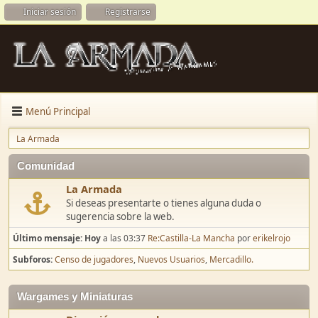
Iniciar sesión
Registrarse
Menú Principal
La Armada
Comunidad
La Armada
Si deseas presentarte o tienes alguna duda o
sugerencia sobre la web.
Último mensaje:
Hoy
a las 03:37
Re:Castilla-La Mancha
por
erikelrojo
Subforos
Censo de jugadores
Nuevos Usuarios
Mercadillo.
Wargames y Miniaturas