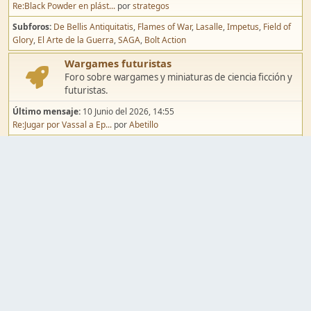
Re:Black Powder en plást...
por
strategos
Subforos
De Bellis Antiquitatis
Flames of War
Lasalle
Impetus
Field of
Glory
El Arte de la Guerra
SAGA
Bolt Action
Wargames futuristas
Foro sobre wargames y miniaturas de ciencia ficción y
futuristas.
Último mensaje:
10 Junio del 2026, 14:55
Re:Jugar por Vassal a Ep...
por
Abetillo
Subforos
Warhammer 40.000
Infinity
Epic
Wargames de fantasía
Foro sobre wargames y miniaturas de fantasía.
Último mensaje:
02 Agosto del 2026, 15:49
Re:Campaña de Dracula's ...
por
erikelrojo
Subforos
Warhammer Fantasy
Kings of War
El Señor de los Anillos
Warmaster
Mordheim
Song of Blades
Blood Bowl
Pintura y modelismo
Taller