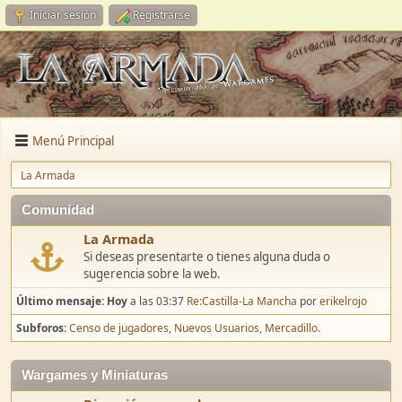
Iniciar sesión
Registrarse
Menú Principal
La Armada
Comunidad
La Armada
Si deseas presentarte o tienes alguna duda o
sugerencia sobre la web.
Último mensaje:
Hoy
a las 03:37
Re:Castilla-La Mancha
por
erikelrojo
Subforos
Censo de jugadores
Nuevos Usuarios
Mercadillo.
Wargames y Miniaturas