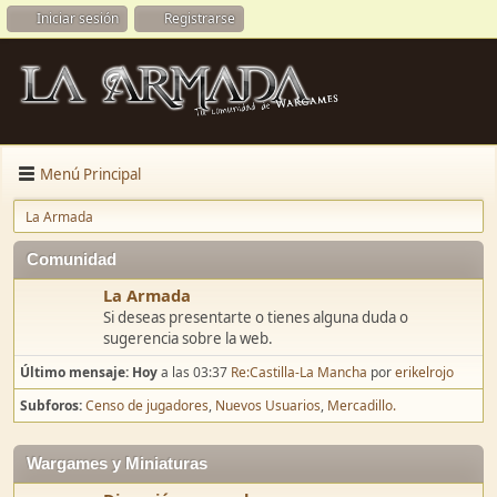
Iniciar sesión
Registrarse
Menú Principal
La Armada
Comunidad
La Armada
Si deseas presentarte o tienes alguna duda o
sugerencia sobre la web.
Último mensaje:
Hoy
a las 03:37
Re:Castilla-La Mancha
por
erikelrojo
Subforos
Censo de jugadores
Nuevos Usuarios
Mercadillo.
Wargames y Miniaturas