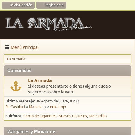
Iniciar sesión
Registrarse
Menú Principal
La Armada
Comunidad
La Armada
Si deseas presentarte o tienes alguna duda o
sugerencia sobre la web.
Último mensaje:
06 Agosto del 2026, 03:37
Re:Castilla-La Mancha
por
erikelrojo
Subforos
Censo de jugadores
Nuevos Usuarios
Mercadillo.
Wargames y Miniaturas