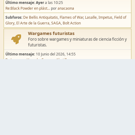
Último mensaje:
Ayer
a las 10:25
Re:Black Powder en plást...
por
anacaona
Subforos
De Bellis Antiquitatis
Flames of War
Lasalle
Impetus
Field of
Glory
El Arte de la Guerra
SAGA
Bolt Action
Wargames futuristas
Foro sobre wargames y miniaturas de ciencia ficción y
futuristas.
Último mensaje:
10 Junio del 2026, 14:55
Re:Jugar por Vassal a Ep...
por
Abetillo
Subforos
Warhammer 40.000
Infinity
Epic
Wargames de fantasía
Foro sobre wargames y miniaturas de fantasía.
Último mensaje:
02 Agosto del 2026, 15:49
Re:Campaña de Dracula's ...
por
erikelrojo
Subforos
Warhammer Fantasy
Kings of War
El Señor de los Anillos
Warmaster
Mordheim
Song of Blades
Blood Bowl
Pintura y modelismo