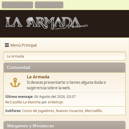
Iniciar sesión
Registrarse
Menú Principal
La Armada
Comunidad
La Armada
Si deseas presentarte o tienes alguna duda o
sugerencia sobre la web.
Último mensaje:
06 Agosto del 2026, 03:37
Re:Castilla-La Mancha
por
erikelrojo
Subforos
Censo de jugadores
Nuevos Usuarios
Mercadillo.
Wargames y Miniaturas