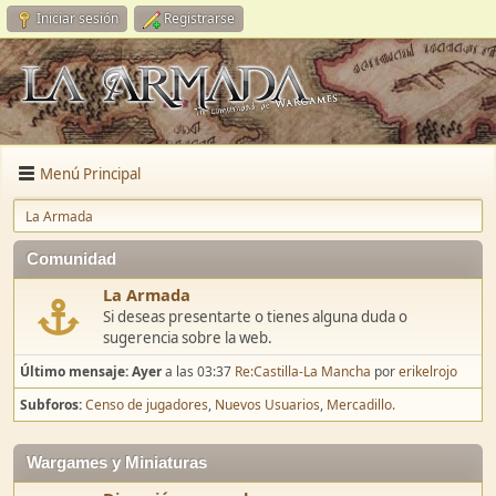
Iniciar sesión
Registrarse
Menú Principal
La Armada
Comunidad
La Armada
Si deseas presentarte o tienes alguna duda o
sugerencia sobre la web.
Último mensaje:
Ayer
a las 03:37
Re:Castilla-La Mancha
por
erikelrojo
Subforos
Censo de jugadores
Nuevos Usuarios
Mercadillo.
Wargames y Miniaturas