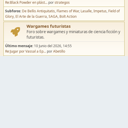
Re:Black Powder en plást...
por
strategos
Subforos
De Bellis Antiquitatis
Flames of War
Lasalle
Impetus
Field of
Glory
El Arte de la Guerra
SAGA
Bolt Action
Wargames futuristas
Foro sobre wargames y miniaturas de ciencia ficción y
futuristas.
Último mensaje:
10 Junio del 2026, 14:55
Re:Jugar por Vassal a Ep...
por
Abetillo
Subforos
Warhammer 40.000
Infinity
Epic
Wargames de fantasía
Foro sobre wargames y miniaturas de fantasía.
Último mensaje:
02 Agosto del 2026, 15:49
Re:Campaña de Dracula's ...
por
erikelrojo
Subforos
Warhammer Fantasy
Kings of War
El Señor de los Anillos
Warmaster
Mordheim
Song of Blades
Blood Bowl
Pintura y modelismo
Taller