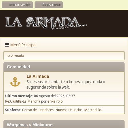
Iniciar sesión
Registrarse
Menú Principal
La Armada
Comunidad
La Armada
Si deseas presentarte o tienes alguna duda o
sugerencia sobre la web.
Último mensaje:
06 Agosto del 2026, 03:37
Re:Castilla-La Mancha
por
erikelrojo
Subforos
Censo de jugadores
Nuevos Usuarios
Mercadillo.
Wargames y Miniaturas