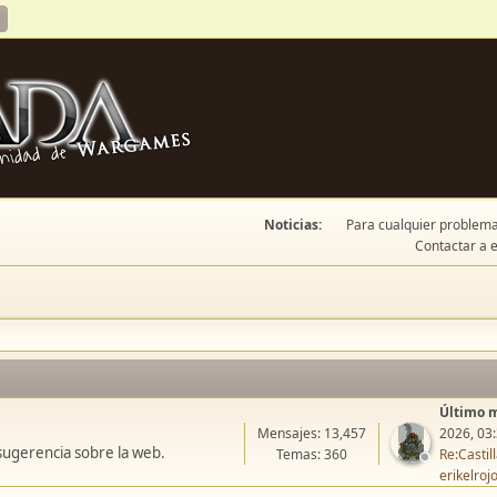
Noticias:
Para cualquier problema 
Contactar a e
Último 
Mensajes: 13,457
2026, 03
sugerencia sobre la web.
Temas: 360
Re:Casti
erikelroj