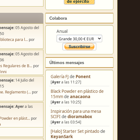
Colabora
mensaje:
05 Agosto del
Anual
:50
blioteca para l...
por
s
mensaje:
05 Agosto del
:36
Últimos mensajes
s Regulares de B...
por
inni
Galería FJ
de
Ponent
mensaje:
14 Julio del
[
Ayer
a las 11:27]
:15
Black Powder en plástico de
e. Reglamento (...
por
15mm
de
anacaona
[
Ayer
a las 10:25]
mensaje:
Ayer
a las
Inspiración para una mesa
SCIFI
de
dioramabox
Powder en plást...
por
[
Ayer
a las 03:54]
a
[Halo] Starter Set pintado
de
KeyanSark