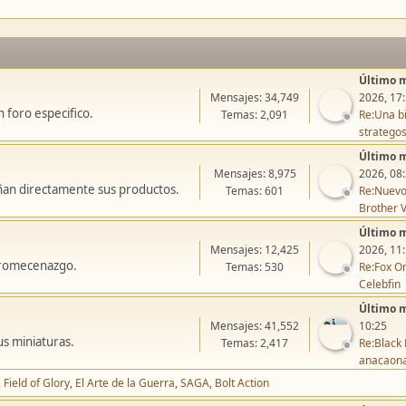
Último 
Mensajes: 34,749
2026, 17
 foro especifico.
Temas: 2,091
Re:Una bi
stratego
Último 
Mensajes: 8,975
2026, 08
ñan directamente sus productos.
Temas: 601
Re:Nuevo
Brother V
Último 
Mensajes: 12,425
2026, 11
icromecenazgo.
Temas: 530
Re:Fox On
Celebfin
Último 
Mensajes: 41,552
10:25
us miniaturas.
Temas: 2,417
Re:Black 
anacaon
Field of Glory
El Arte de la Guerra
SAGA
Bolt Action