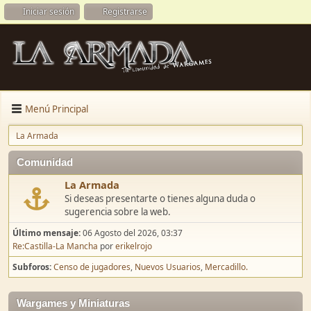
Iniciar sesión
Registrarse
Menú Principal
La Armada
Comunidad
La Armada
Si deseas presentarte o tienes alguna duda o
sugerencia sobre la web.
Último mensaje:
06 Agosto del 2026, 03:37
Re:Castilla-La Mancha
por
erikelrojo
Subforos
Censo de jugadores
Nuevos Usuarios
Mercadillo.
Wargames y Miniaturas