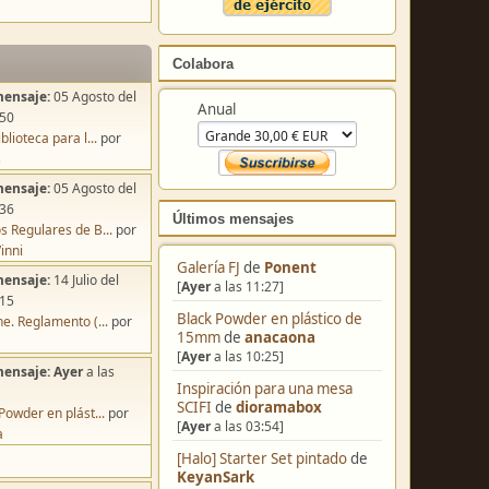
Colabora
mensaje:
05 Agosto del
Anual
:50
blioteca para l...
por
s
mensaje:
05 Agosto del
:36
Últimos mensajes
s Regulares de B...
por
inni
Galería FJ
de
Ponent
mensaje:
14 Julio del
[
Ayer
a las 11:27]
:15
Black Powder en plástico de
e. Reglamento (...
por
15mm
de
anacaona
[
Ayer
a las 10:25]
mensaje:
Ayer
a las
Inspiración para una mesa
SCIFI
de
dioramabox
Powder en plást...
por
[
Ayer
a las 03:54]
a
[Halo] Starter Set pintado
de
KeyanSark