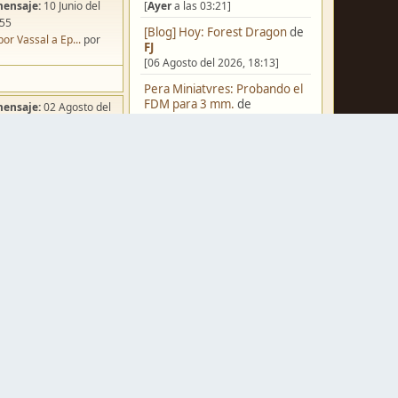
[
Ayer
a las 03:21]
mensaje:
10 Junio del
:55
[Blog] Hoy: Forest Dragon
de
por Vassal a Ep...
por
FJ
[06 Agosto del 2026, 18:13]
Pera Miniatvres: Probando el
FDM para 3 mm.
de
mensaje:
02 Agosto del
Juanpelvis
:49
[06 Agosto del 2026, 10:03]
ña de Dracula's ...
por
o
Castilla-La Mancha
de
erikelrojo
[06 Agosto del 2026, 03:37]
Un reality de pintores de
miniaturas
de
strategos
[05 Agosto del 2026, 19:17]
mensaje:
Ayer
a las
¿Qué estáis pintando? 2.0
de
ación para una ...
por
Luis Mena
box
[05 Agosto del 2026, 18:32]
mensaje:
Ayer
a las
Una biblioteca para los
wargames
de
strategos
[05 Agosto del 2026, 17:50]
a FJ
por
Ponent
mensaje:
15 Octubre del
Nuevos Regulares de Brother