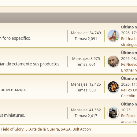
Último 
Mensajes: 34,749
2026, 17
 foro especifico.
Temas: 2,091
Re:Una bi
stratego
Último 
Mensajes: 8,975
2026, 08
ñan directamente sus productos.
Temas: 601
Re:Nuevo
Brother V
Último 
Mensajes: 12,425
2026, 11
icromecenazgo.
Temas: 530
Re:Fox On
Celebfin
Último 
Mensajes: 41,552
10:25
us miniaturas.
Temas: 2,417
Re:Black 
anacaon
Field of Glory
El Arte de la Guerra
SAGA
Bolt Action