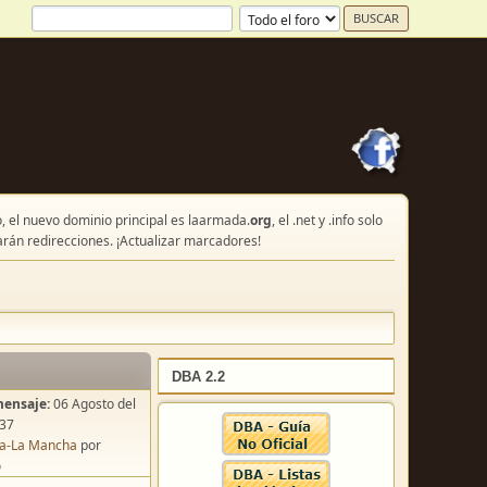
, el nuevo dominio principal es laarmada.
org
, el .net y .info solo
arán redirecciones. ¡Actualizar marcadores!
DBA 2.2
mensaje:
06 Agosto del
:37
lla-La Mancha
por
o