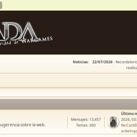
Noticias:
22/07/2026
- Recordatorio
realiz
Último 
Mensajes: 13,457
2026, 03
sugerencia sobre la web.
Temas: 360
Re:Casti
erikelroj