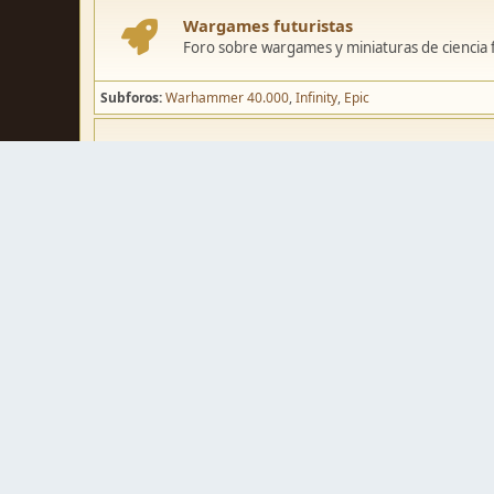
Wargames futuristas
Foro sobre wargames y miniaturas de ciencia fi
Subforos
Warhammer 40.000
Infinity
Epic
Wargames de fantasía
Foro sobre wargames y miniaturas de fantasía
Subforos
Warhammer Fantasy
Kings of War
El Señor de los Ani
Pintura y modelismo
Taller
Foro de modelismo, técnicas de pintura y crea
Galerías de usuarios
Espacio para mostrar los trabajos de pintura o 