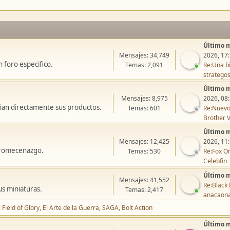
Último 
Mensajes: 34,749
2026, 17
 foro especifico.
Temas: 2,091
Re:Una bi
stratego
Último 
Mensajes: 8,975
2026, 08
ñan directamente sus productos.
Temas: 601
Re:Nuevo
Brother V
Último 
Mensajes: 12,425
2026, 11
icromecenazgo.
Temas: 530
Re:Fox On
Celebfin
Último 
Mensajes: 41,552
Re:Black 
us miniaturas.
Temas: 2,417
anacaon
Field of Glory
El Arte de la Guerra
SAGA
Bolt Action
Último 