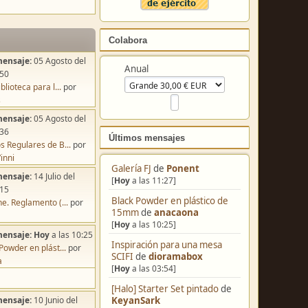
Colabora
mensaje:
05 Agosto del
Anual
:50
blioteca para l...
por
s
mensaje:
05 Agosto del
:36
Últimos mensajes
s Regulares de B...
por
inni
Galería FJ
de
Ponent
mensaje:
14 Julio del
[
Hoy
a las 11:27]
:15
Black Powder en plástico de
e. Reglamento (...
por
15mm
de
anacaona
[
Hoy
a las 10:25]
mensaje:
Hoy
a las 10:25
Inspiración para una mesa
Powder en plást...
por
SCIFI
de
dioramabox
a
[
Hoy
a las 03:54]
[Halo] Starter Set pintado
de
KeyanSark
mensaje:
10 Junio del