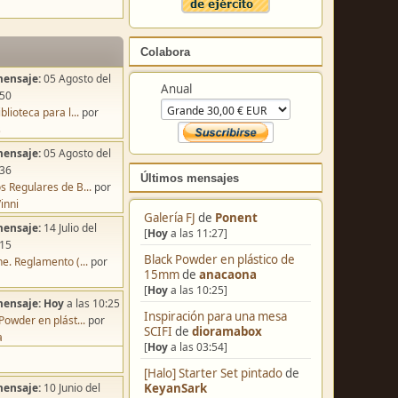
Colabora
mensaje:
05 Agosto del
Anual
:50
blioteca para l...
por
s
mensaje:
05 Agosto del
:36
Últimos mensajes
s Regulares de B...
por
inni
Galería FJ
de
Ponent
mensaje:
14 Julio del
[
Hoy
a las 11:27]
:15
Black Powder en plástico de
e. Reglamento (...
por
15mm
de
anacaona
[
Hoy
a las 10:25]
mensaje:
Hoy
a las 10:25
Inspiración para una mesa
Powder en plást...
por
SCIFI
de
dioramabox
a
[
Hoy
a las 03:54]
[Halo] Starter Set pintado
de
KeyanSark
mensaje:
10 Junio del