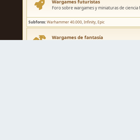
Wargames futuristas
Foro sobre wargames y miniaturas de ciencia fi
Subforos
Warhammer 40.000
Infinity
Epic
Wargames de fantasía
Foro sobre wargames y miniaturas de fantasía
Subforos
Warhammer Fantasy
Kings of War
El Señor de los Ani
Pintura y modelismo
Taller
Foro de modelismo, técnicas de pintura y crea
Galerías de usuarios
Espacio para mostrar los trabajos de pintura o 
Concursos y actividades
Zona de concursos de pintura y actividades var