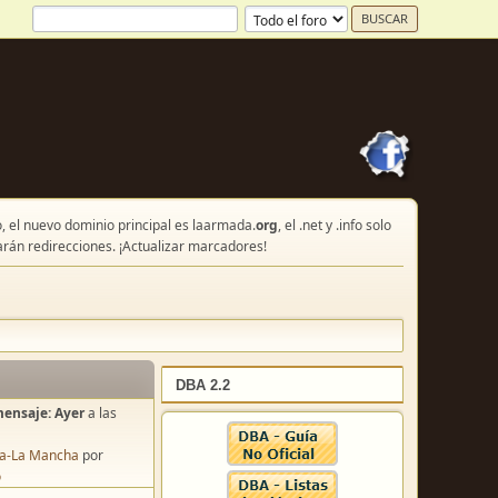
, el nuevo dominio principal es laarmada.
org
, el .net y .info solo
arán redirecciones. ¡Actualizar marcadores!
DBA 2.2
mensaje:
Ayer
a las
lla-La Mancha
por
o