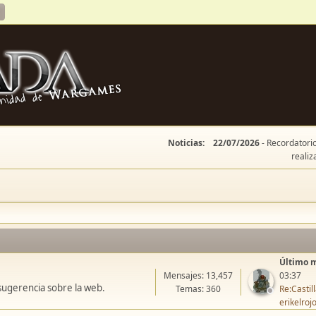
Noticias:
22/07/2026
- Recordatorio
realiz
Último 
Mensajes: 13,457
03:37
sugerencia sobre la web.
Temas: 360
Re:Casti
erikelroj