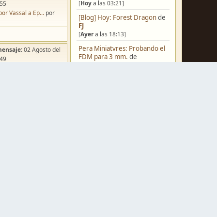
[
Hoy
a las 03:21]
:55
por Vassal a Ep...
por
[Blog] Hoy: Forest Dragon
de
FJ
[
Ayer
a las 18:13]
Pera Miniatvres: Probando el
mensaje:
02 Agosto del
FDM para 3 mm.
de
:49
Juanpelvis
ña de Dracula's ...
por
[
Ayer
a las 10:03]
o
Castilla-La Mancha
de
erikelrojo
[
Ayer
a las 03:37]
Un reality de pintores de
miniaturas
de
strategos
mensaje:
Hoy
a las 03:54
[05 Agosto del 2026, 19:17]
ación para una ...
por
box
¿Qué estáis pintando? 2.0
de
Luis Mena
[05 Agosto del 2026, 18:32]
mensaje:
Hoy
a las 11:27
a FJ
por
Ponent
Una biblioteca para los
wargames
de
strategos
mensaje:
15 Octubre del
[05 Agosto del 2026, 17:50]
:22
Nuevos Regulares de Brother
oncurso de Esce...
por