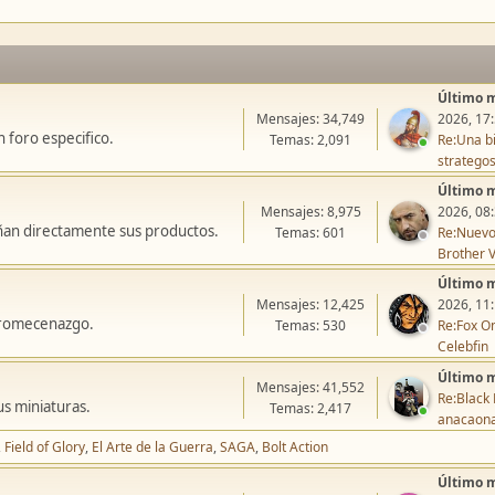
Último 
Mensajes: 34,749
2026, 17
 foro especifico.
Temas: 2,091
Re:Una bi
stratego
Último 
Mensajes: 8,975
2026, 08
ñan directamente sus productos.
Temas: 601
Re:Nuevo
Brother V
Último 
Mensajes: 12,425
2026, 11
icromecenazgo.
Temas: 530
Re:Fox On
Celebfin
Último 
Mensajes: 41,552
Re:Black 
us miniaturas.
Temas: 2,417
anacaon
Field of Glory
El Arte de la Guerra
SAGA
Bolt Action
Último 